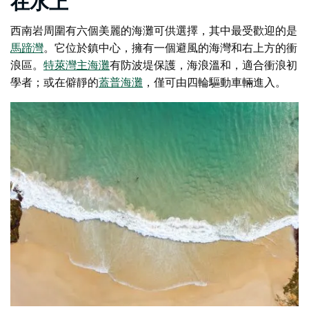
在水上
西南岩周圍有六個美麗的海灘可供選擇，其中最受歡迎的是
馬蹄灣
。它位於鎮中心，擁有一個避風的海灣和右上方的衝
浪區。
特萊灣主海灘
有防波堤保護，海浪溫和，適合衝浪初
學者；或在僻靜的
蓋普海灘
，僅可由四輪驅動車輛進入。