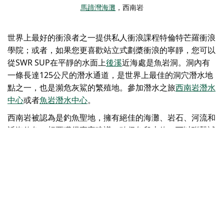
馬蹄灣海灘
，西南岩
世界上最好的衝浪者之一提供私人衝浪課程
特倫特芒羅衝浪
學院
；或者，如果您更喜歡站立式劃槳衝浪的寧靜，您可以
從
SWR SUP
在平靜的水面上
後溪
近海處是魚岩洞。洞內有
一條長達125公尺的潛水通道，是世界上最佳的洞穴潛水地
點之一，也是瀕危灰鯊的繁殖地。參加潛水之旅
西南岩潛水
中心
或者
魚岩潛水中心
。
西南岩被認為是釣魚聖地，擁有絕佳的海灘、岩石、河流和
近海釣魚。想要獲得專家建議，確保魚兒上鉤，可以聯繫
試
航灣釣魚包船
或者
野外運動釣魚
。