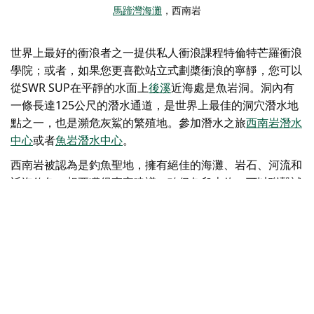
馬蹄灣海灘
，西南岩
世界上最好的衝浪者之一提供私人衝浪課程
特倫特芒羅衝浪
學院
；或者，如果您更喜歡站立式劃槳衝浪的寧靜，您可以
從
SWR SUP
在平靜的水面上
後溪
近海處是魚岩洞。洞內有
一條長達125公尺的潛水通道，是世界上最佳的洞穴潛水地
點之一，也是瀕危灰鯊的繁殖地。參加潛水之旅
西南岩潛水
中心
或者
魚岩潛水中心
。
西南岩被認為是釣魚聖地，擁有絕佳的海灘、岩石、河流和
近海釣魚。想要獲得專家建議，確保魚兒上鉤，可以聯繫
試
航灣釣魚包船
或者
野外運動釣魚
。