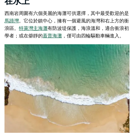
在水上
西南岩周圍有六個美麗的海灘可供選擇，其中最受歡迎的是
馬蹄灣
。它位於鎮中心，擁有一個避風的海灣和右上方的衝
浪區。
特萊灣主海灘
有防波堤保護，海浪溫和，適合衝浪初
學者；或在僻靜的
蓋普海灘
，僅可由四輪驅動車輛進入。