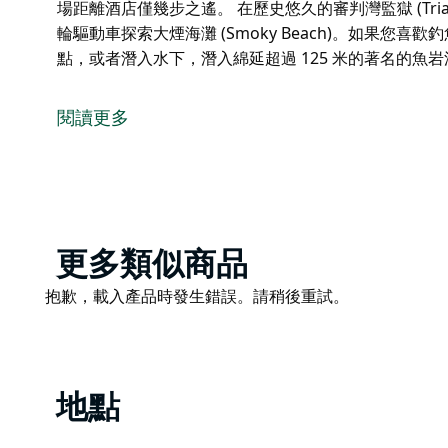
場距離酒店僅幾步之遙。 在歷史悠久的審判灣監獄 (Trial
輪驅動車探索大煙海灘 (Smoky Beach)。如果您
點，或者潛入水下，潛入綿延超過 125 米的著名的魚岩洞 (Fis
位於風景如畫的西南岩，距離麥誇裡港僅一小時路程。
落在成蔭的松樹下，可以欣賞到海洋和山脈的全景。
閱讀更多
一系列住宿可供選擇，包括一臥室和兩臥室小屋，以及
設施，包括便利設施和洗衣房，燒烤區和兒童遊樂場距
在歷史悠久的審判灣監獄 (Trial Bay Gaol) 觀
(Smoky Beach)。如果您喜歡釣魚，您一定會喜
綿延超過 125 米的著名的魚岩洞 (Fish Rock Cave)。
Product
更多類似商品
List
Product
抱歉，載入產品時發生錯誤。請稍後重試。
List
地點