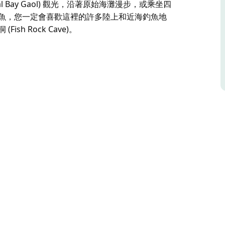
 Bay Gaol) 觀光，沿著原始海灘漫步，或乘坐四
喜歡釣魚，您一定會喜歡這裡的許多陸上和近海釣魚地
h Rock Cave)。
您會發現這個度假公園坐落在絕對的海灘前面，坐
適合露營的供電場地。入住期間，您可以使用基本
離酒店僅幾步之遙。
光，沿著原始海灘漫步，或乘坐四輪驅動車探索大煙海灘
歡這裡的許多陸上和近海釣魚地點，或者潛入水下，潛入