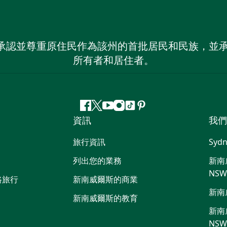
 NSW）承認並尊重原住民作為該州的首批居民和民族
所有者和居住者。
Facebook
嘰
Youtube
Instagram
抖
Pinterest
資訊
我們
嘰
音
喳
旅行資訊
Sydn
喳
列出您的業務
新南威
NS
路旅行
新南威爾斯的商業
新南
新南威爾斯的教育
新南威
NS