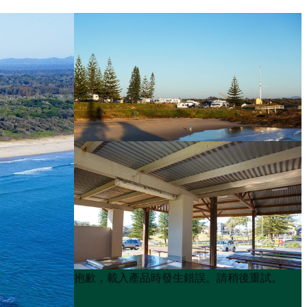
Product
Product
抱歉，載入產品時發生錯誤。請稍後重試。
List
List