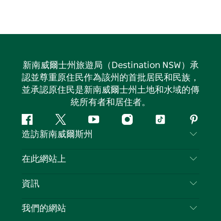
新南威爾士州旅遊局（Destination NSW）承
認並尊重原住民作為該州的首批居民和民族，
並承認原住民是新南威爾士州土地和水域的傳
統所有者和居住者。
Facebook
嘰
Youtube
Instagram
抖
Pintere
造訪新南威爾斯州
嘰
音
喳
聯絡我們
在此網站上
喳
免責聲明
目的地
資訊
隱私
要做的事情
旅行資訊
Cookie 通知
我們的網站
新南威爾斯州公路旅行