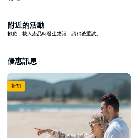
寧靜環境的理想之選。
西南岩鹽度假村是情侶和家庭的理想之選，是放鬆身心、
親近大自然的世外桃源。賓客經常可以在日落時分看到袋
Product
附近的活動
鼠在河邊覓食，如果運氣好的話，還能看到海豚在河中嬉
List
Product
抱歉，載入產品時發生錯誤。請稍後重試。
戲，所有這些都可以在私人露台上欣賞到。
List
位於兩個建築群之間的河畔酒館 (Riverside Tavern) 每日
供應午餐和晚餐，是您品嚐當地美食、欣賞河景的絕佳去
優惠訊息
處。划船和釣魚愛好者會很高興地發現，只有 250 公尺
之遙的船坡道和碼頭讓他們可以輕鬆下水。
在西南岩鹽酒店 (Salt at South West Rocks)，奢華、自
折扣
然與寧靜完美融合，為您打造難忘的河畔度假之旅。