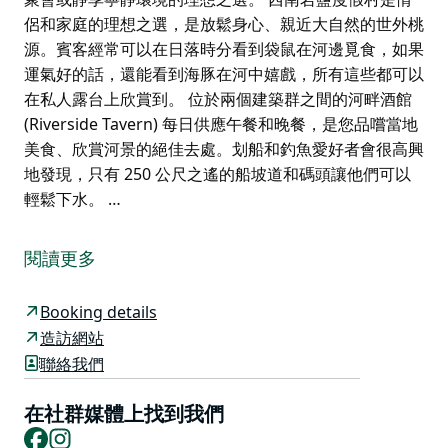
侶和家庭的理想之選，是放鬆身心、親近大自然的世外桃
源。賓客經常可以在日落時分看到袋鼠在河邊覓食，如果
運氣好的話，還能看到海豚在河中嬉戲，所有這些都可以
在私人露台上欣賞到。 位於兩個建築群之間的河畔酒館
(Riverside Tavern) 每日供應午餐和晚餐，是您品嚐當地
美食、欣賞河景的絕佳去處。划船和釣魚愛好者會很高興
地發現，只有 250 公尺之遙的船坡道和碼頭讓他們可以
輕鬆下水。 …
西南岩鹽度假村 (Salt at South West Rocks) 是一家精品
河畔度假勝地，擁有 16 棟豪華獨立別墅，所有別墅均可
閱讀更多
飽覽麥克利河 (Macleay River) 的壯麗景色。度假村分為
兩個靜謐的區域，提供一臥、兩臥室和三臥室別墅，每棟
Booking details
別墅均採用清新時尚的海岸風格設計，並配備現代化的舒
造訪網站
適設施。
聯絡我們
別墅內設有配備高品質電器的全套廚房和洗衣設施，讓您
的每次入住都輕鬆便利。兩個區域均設有加熱鎂鹽泳池、
在社群媒體上找到我們
日光躺椅和公共燒烤區，是您放鬆身心、社交聚會或靜享
Facebook
Instagram