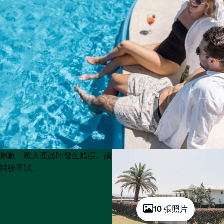
Product
Product
抱歉，載入產品時發生錯誤。請
List
List
稍後重試。
10 張照片