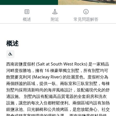
概述
附近
常見問題解答
概述
西南岩鹽度假村 (Salt at South West Rocks) 是一家精品
河畔度假勝地，擁有 16 棟豪華獨立別墅，所有別墅均可
飽覽麥克利河 (Macleay River) 的壯麗景色。度假村分為
兩個靜謐的區域，提供一臥、兩臥室和三臥室別墅，每棟
別墅均採用清新時尚的海岸風格設計，並配備現代化的舒
適設施。 別墅內設有配備高品質電器的全套廚房和洗衣
設施，讓您的每次入住都輕鬆便利。兩個區域均設有加熱
鎂鹽泳池、日光躺椅和公共燒烤區，是您放鬆身心、社交
聚會或靜享寧靜環境的理想之選。 西南岩鹽度假村是情