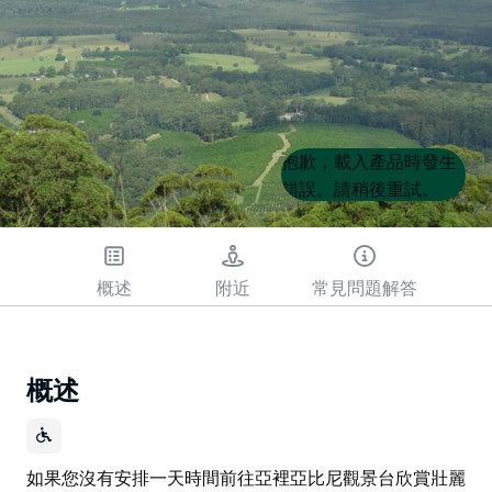
Product
Product
抱歉，載入產品時發生
List
List
錯誤。請稍後重試。
概述
附近
常見問題解答
概述
如果您沒有安排一天時間前往亞裡亞比尼觀景台欣賞壯麗