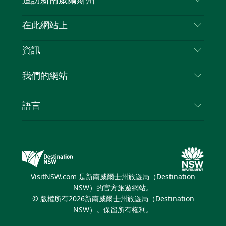
造訪新南威爾斯州
嘰
音
喳
聯絡我們
在此網站上
喳
免責聲明
目的地
資訊
隱私
要做的事情
旅行資訊
Cookie 通知
我們的網站
新南威爾斯州公路旅行
列出您的業務
使用條款
Sydney.com
活動
語言
新南威爾斯的商業
新南威爾士州旅遊局（Destination NSW）企業網
住宿
新南威爾斯的教育
站​
優惠訊息
新南威爾斯商務活動
新南威爾士州旅遊局（Destination NSW）媒體中
VisitNSW.com 是新南威爾士州旅遊局（Destination
心
NSW）的官方旅遊網站。
繽紛悉尼燈光音樂節
© 版權所有
2026
新南威爾士州旅遊局（Destination
NSW）。保留所有權利。