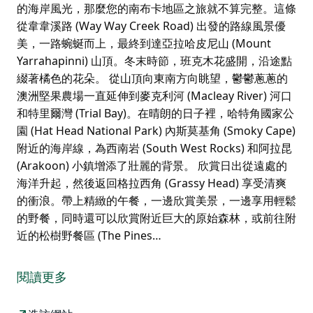
的海岸風光，那麼您的南布卡地區之旅就不算完整。這條
從韋韋溪路 (Way Way Creek Road) 出發的路線風景優
美，一路蜿蜒而上，最終到達亞拉哈皮尼山 (Mount
Yarrahapinni) 山頂。冬末時節，班克木花盛開，沿途點
綴著橘色的花朵。 從山頂向東南方向眺望，鬱鬱蔥蔥的
澳洲堅果農場一直延伸到麥克利河 (Macleay River) 河口
和特里爾灣 (Trial Bay)。在晴朗的日子裡，哈特角國家公
園 (Hat Head National Park) 內斯莫基角 (Smoky Cape)
附近的海岸線，為西南岩 (South West Rocks) 和阿拉昆
(Arakoon) 小鎮增添了壯麗的背景。 欣賞日出從遠處的
海洋升起，然後返回格拉西角 (Grassy Head) 享受清爽
的衝浪。帶上精緻的午餐，一邊欣賞美景，一邊享用輕鬆
的野餐，同時還可以欣賞附近巨大的原始森林，或前往附
近的松樹野餐區 (The Pines…
如果您沒有安排一天時間前往亞裡亞比尼觀景台欣賞壯麗
的海岸風光，那麼您的南布卡地區之旅就不算完整。這條
閱讀更多
從韋韋溪路 (Way Way Creek Road) 出發的路線風景優
美，一路蜿蜒而上，最終到達亞拉哈皮尼山 (Mount