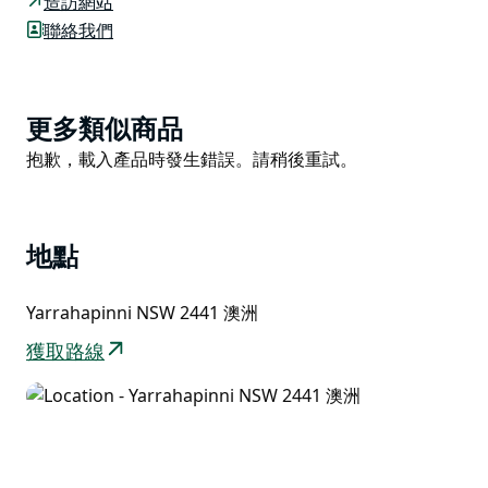
造訪網站
Yarrahapinni) 山頂。冬末時節，班克木花盛開，沿途點
聯絡我們
綴著橘色的花朵。
從山頂向東南方向眺望，鬱鬱蔥蔥的澳洲堅果農場一直延
伸到麥克利河 (Macleay River) 河口和特里爾灣 (Trial
Product
更多類似商品
Bay)。在晴朗的日子裡，哈特角國家公園 (Hat Head
List
Product
抱歉，載入產品時發生錯誤。請稍後重試。
National Park) 內斯莫基角 (Smoky Cape) 附近的海岸
List
線，為西南岩 (South West Rocks) 和阿拉昆 (Arakoon)
小鎮增添了壯麗的背景。
欣賞日出從遠處的海洋升起，然後返回格拉西角 (Grassy
地點
Head) 享受清爽的衝浪。帶上精緻的午餐，一邊欣賞美
景，一邊享用輕鬆的野餐，同時還可以欣賞附近巨大的原
Yarrahapinni NSW 2441 澳洲
始森林，或前往附近的松樹野餐區 (The Pines picnic
獲取路線
area)。觀景台也是觀鳥的好地方，孩子們一定會喜歡看
到琴鳥在這一帶盤旋的景象。