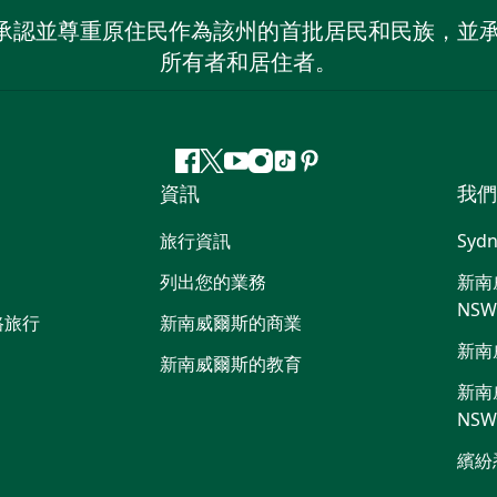
 NSW）承認並尊重原住民作為該州的首批居民和民族
所有者和居住者。
Facebook
嘰
Youtube
Instagram
抖
Pinterest
資訊
我們
嘰
音
喳
旅行資訊
Sydn
喳
列出您的業務
新南威
NS
路旅行
新南威爾斯的商業
新南
新南威爾斯的教育
新南威
NS
繽紛