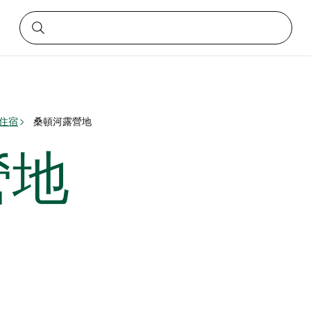
 住宿
桑頓河露營地
營地