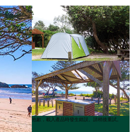
Product
Product
抱歉，載入產品時發生錯誤。請稍後重試。
List
List