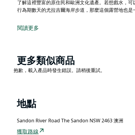
了解這裡豐富的原住民和歐洲文化遺產。若想戲水，可
行為期數天的尤拉吉爾海岸步道，那麼這個露營地也是
桑頓河露營地坐落在桑頓河口的沙質半島上，一側是河
欣賞到價值百萬美元的美景，還能輕鬆享受釣魚、游泳
閱讀更多
選好您的房車、拖車或帳篷營位後，何不與鄰居們一起
可以透過露營地周圍的資訊展板了解這裡豐富的原住民
番。
Product
更多類似商品
此外，如果您正在徒步進行為期數天的尤拉吉爾海岸步
List
Product
抱歉，載入產品時發生錯誤。請稍後重試。
List
地點
Sandon River Road The Sandon NSW 2463 澳洲
獲取路線