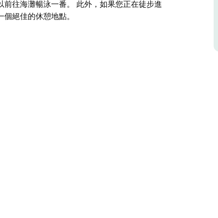
以前往海灘暢泳一番。 此外，如果您正在徒步進
一個絕佳的休憩地點。
流，另一側是受保護的海洋。這不僅意味著您可以
和划船的樂趣。
烤肉呢？您可以利用船坡道出海釣魚或獨木舟，也
和歐洲文化遺產。若想戲水，可以前往海灘暢泳一
道，那麼這個露營地也是一個絕佳的休憩地點。