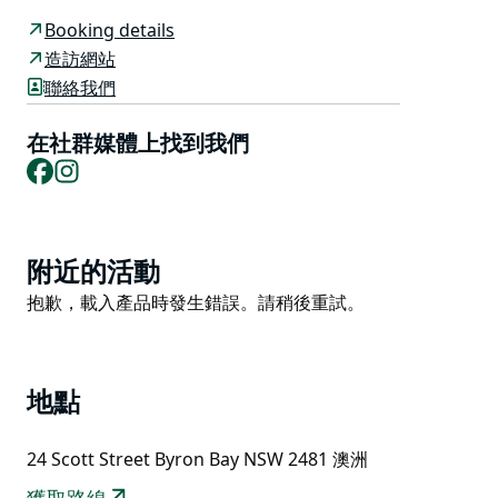
他們在佔地六英畝的熱帶花園中提供設施齊全的度假公寓
Booking details
和度假設施，毗鄰阿拉瓜國家公園的天然叢林。穿過國家
造訪網站
公園步行 400 公尺即可到達壯麗的 Tallow 海灘，我們位
聯絡我們
於拜倫灣中心以南僅三分鐘路程。
在社群媒體上找到我們
鬱鬱蔥蔥的熱帶花園和度假村風格的設施提供了鳥鳴和寧
Facebook
Instagram
靜的寧靜天堂，而我們距離充滿活力的市中心僅幾分鐘路
程。 因此，在綠洲公寓和樹頂別墅體驗兩全其美。
Product
附近的活動
List
Product
抱歉，載入產品時發生錯誤。請稍後重試。
List
地點
24 Scott Street Byron Bay NSW 2481 澳洲