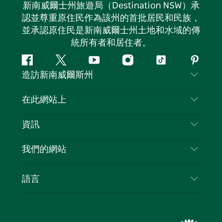
新南威爾士州旅遊局（Destination NSW）承
認並尊重原住民作為該州的首批居民和民族，
並承認原住民是新南威爾士州土地和水域的傳
統所有者和居住者。
Facebook
嘰
Youtube
Instagram
抖
Pintere
造訪新南威爾斯州
嘰
音
喳
聯絡我們
在此網站上
喳
免責聲明
目的地
資訊
隱私
要做的事情
旅行資訊
Cookie 通知
我們的網站
新南威爾斯州公路旅行
列出您的業務
使用條款
Sydney.com
活動
語言
新南威爾斯的商業
新南威爾士州旅遊局（Destination NSW）企業網
住宿
新南威爾斯的教育
站​
優惠訊息
新南威爾斯商務活動