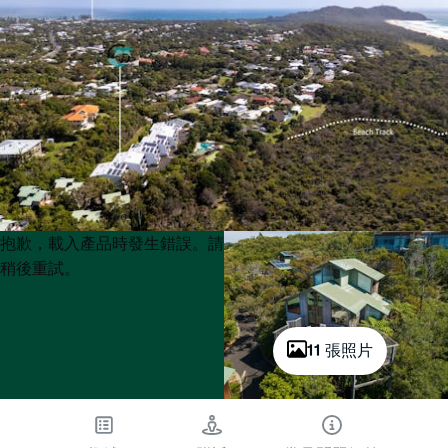
Product
Product
抱歉，載入產品時發生錯誤。請
List
List
稍後重試。
11 張照片