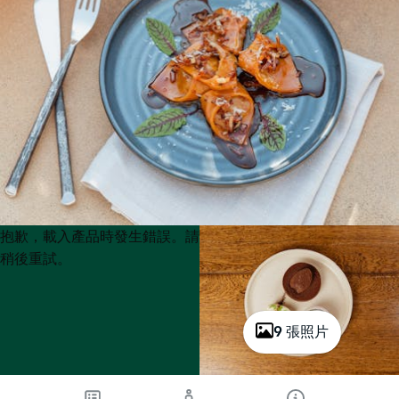
Product
Product
抱歉，載入產品時發生錯誤。請
List
List
稍後重試。
9 張照片