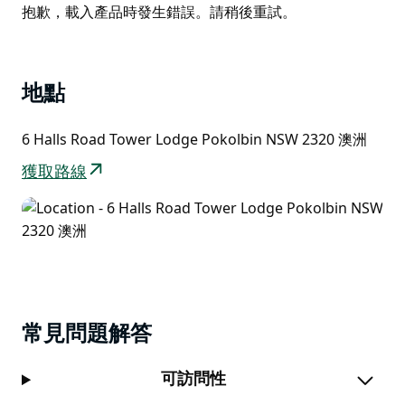
List
Product
抱歉，載入產品時發生錯誤。請稍後重試。
牛。
List
Tower Lodge 的用餐體驗旨在反映獵人谷與美食和美酒
的內在聯繫。 季節性菜單展示了獵人谷農產品的卓越品
地點
質，其地理位置使團隊能夠遵循從海洋、山脈和山谷獲取
農產品的理念。
6 Halls Road Tower Lodge Pokolbin NSW 2320 澳洲
獲取路線
常見問題解答
可訪問性