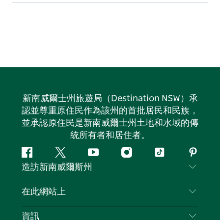
新南威爾士州旅遊局（Destination NSW）承
認並尊重原住民作為該州的首批居民和民族，
並承認原住民是新南威爾士州土地和水域的傳
統所有者和居住者。
Facebook
嘰
Youtube
Instagram
抖
Pintere
造訪新南威爾斯州
嘰
音
喳
聯絡我們
在此網站上
喳
免責聲明
目的地
資訊