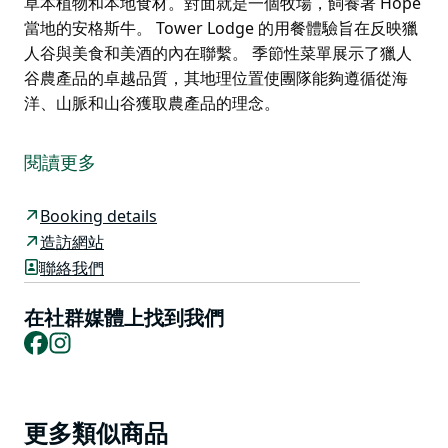
草本植物和本地食材。對面就是一個牧場，飼養著 Hope
當地的安格斯牛。 Tower Lodge 的用餐體驗旨在反映獵
人谷與美食和美酒的內在聯繫。 季節性菜單展示了獵人
谷農產品的卓越品質，其地理位置使團隊能夠遵循從海
洋、山脈和山谷獲取農產品的理念。
餐廳及其毗鄰的露台位於高聳的天花板下，風扇在上方慵
懶地盤旋，是您享受輕鬆而精緻的點菜用餐體驗的場所。
閱讀更多
您可以在毗鄰休息室的壁爐旁享用飲品，或在溫暖的夏日
夜晚在庭院噴泉旁享用飲品。客人和遊客可以享用午餐和
Booking details
晚餐。
造訪網站
菜單採用來自獵人谷當地生產商和種植者社區以及位於上
聯絡我們
獵人谷鬱鬱蔥蔥的綠色牧場上的Hope 家族自己的安格斯
養牛場的新鮮當地農產品，為您帶來該地區的美食體驗，
在社群媒體上找到我們
最好與心愛的人分享一個人，或與家人和朋友圍坐在桌子
Facebook
Instagram
旁。
視野範圍內（或步行即可輕鬆到達）是廚房花園，廚房和
園藝團隊負責種植越來越多的食物，包括草本植物和本地
Product
更多類似商品
食材。對面就是一個牧場，飼養著 Hope 當地的安格斯