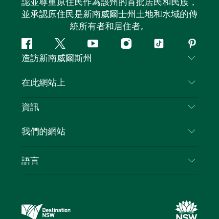
認並尊重原住民作為該州的首批居民和民族，
並承認原住民是新南威爾士州土地和水域的傳
統所有者和居住者。
Facebook
嘰
Youtube
Instagram
抖
Pintere
造訪新南威爾斯州
嘰
音
喳
聯絡我們
在此網站上
喳
免責聲明
目的地
資訊
隱私
要做的事情
旅行資訊
Cookie 通知
我們的網站
新南威爾斯州公路旅行
列出您的業務
使用條款
Sydney.com
活動
語言
新南威爾斯的商業
新南威爾士州旅遊局（Destination NSW）企業網
住宿
新南威爾斯的教育
站​
優惠訊息
新南威爾斯商務活動
新南威爾士州旅遊局（Destination NSW）媒體中