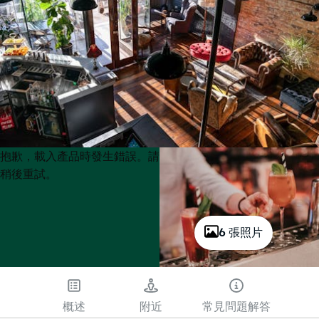
Product
Product
抱歉，載入產品時發生錯誤。請
List
List
稍後重試。
6 張照片
概述
附近
常見問題解答