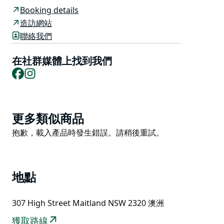
始建於 1870 年代，透過其傳統和工業設計與華麗的家具
Booking details
完美融合了奢華和舒適。
造訪網站
聯絡我們
他們精緻的雞尾酒菜單、不拘一格的葡萄酒單、種類繁多
的精釀啤酒和頂級烈酒將使每個人都滿意。 更好的是，
在社群媒體上找到我們
他們有一系列令人興奮的分享盤可供搭配。
Facebook
Instagram
如果您不喜歡分享，請務必嘗試他們的美味主餐。他們的
所有食材均來自新鮮的當地原料，味道濃鬱。
Product
更多類似商品
List
Product
抱歉，載入產品時發生錯誤。請稍後重試。
List
地點
307 High Street Maitland NSW 2320 澳洲
獲取路線