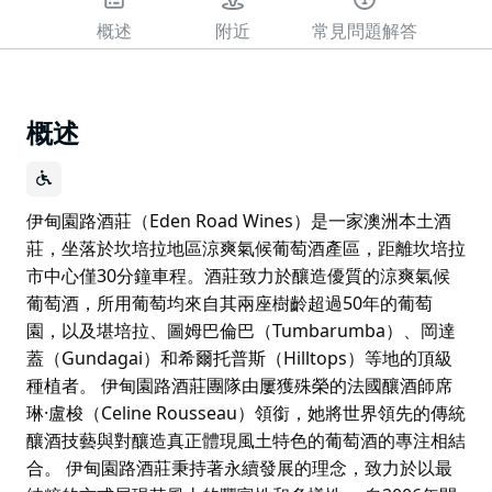
概述
附近
常見問題解答
概述
伊甸園路酒莊（Eden Road Wines）是一家澳洲本土酒
莊，坐落於坎培拉地區涼爽氣候葡萄酒產區，距離坎培拉
市中心僅30分鐘車程。酒莊致力於釀造優質的涼爽氣候
葡萄酒，所用葡萄均來自其兩座樹齡超過50年的葡萄
園，以及堪培拉、圖姆巴倫巴（Tumbarumba）、岡達
蓋（Gundagai）和希爾托普斯（Hilltops）等地的頂級
種植者。 伊甸園路酒莊團隊由屢獲殊榮的法國釀酒師席
琳·盧梭（Celine Rousseau）領銜，她將世界領先的傳統
釀酒技藝與對釀造真正體現風土特色的葡萄酒的專注相結
合。 伊甸園路酒莊秉持著永續發展的理念，致力於以最