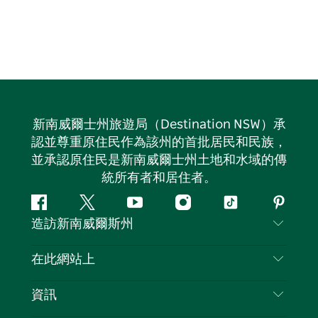
新南威爾士州旅遊局（Destination NSW）承
認並尊重原住民作為該州的首批居民和民族，
並承認原住民是新南威爾士州土地和水域的傳
統所有者和居住者。
Facebook
嘰
Youtube
Instagram
抖
Pintere
造訪新南威爾斯州
嘰
音
喳
聯絡我們
在此網站上
喳
免責聲明
目的地
資訊
隱私
要做的事情