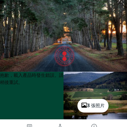
Product
Product
抱歉，載入產品時發生錯誤。請
List
List
稍後重試。
3 張照片