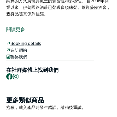
純粹的方式展現其風土的豐富性和多樣性。 自2006年開
業以來，伊甸園路酒莊已榮獲多項殊榮。歡迎蒞臨酒窖，
親身品嚐其係列佳釀。
伊甸園路酒莊（Eden Road Wines）是一家澳洲本土酒
莊，坐落於坎培拉地區涼爽氣候葡萄酒產區，距離坎培拉
閱讀更多
市中心僅30分鐘車程。酒莊致力於釀造優質的涼爽氣候
葡萄酒，所用葡萄均來自其兩座樹齡超過50年的葡萄
Booking details
園，以及堪培拉、圖姆巴倫巴（Tumbarumba）、岡達
造訪網站
蓋（Gundagai）和希爾托普斯（Hilltops）等地的頂級
聯絡我們
種植者。
伊甸園路酒莊團隊由屢獲殊榮的法國釀酒師席琳·盧梭
在社群媒體上找到我們
（Celine Rousseau）領銜，她將世界領先的傳統釀酒技
Facebook
Instagram
藝與對釀造真正體現風土特色的葡萄酒的專注相結合。
伊甸園路酒莊秉持著永續發展的理念，致力於以最純粹的
方式展現其風土的豐富性和多樣性。
Product
更多類似商品
List
自2006年開業以來，伊甸園路酒莊已榮獲多項殊榮。歡
Product
抱歉，載入產品時發生錯誤。請稍後重試。
迎蒞臨酒窖，親身品嚐其係列佳釀。
List