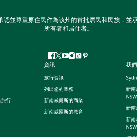
 NSW）承認並尊重原住民作為該州的首批居民和民族
所有者和居住者。
Facebook
嘰
Youtube
Instagram
抖
Pinterest
資訊
我們
嘰
音
喳
旅行資訊
Sydn
喳
列出您的業務
新南威
NS
路旅行
新南威爾斯的商業
新南
新南威爾斯的教育
新南威
NS