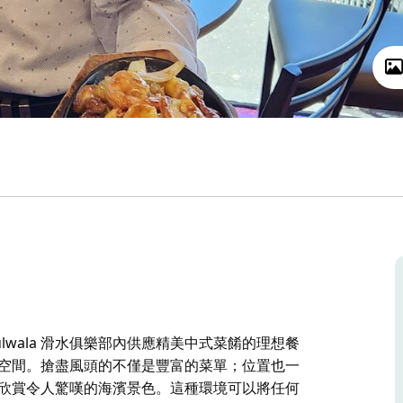
Mulwala 滑水俱樂部內供應精美中式菜餚的理想餐
餐空間。搶盡風頭的不僅是豐富的菜單；位置也一
可欣賞令人驚嘆的海濱景色。這種環境可以將任何