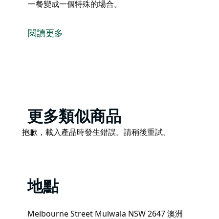
一餐變成一個特殊的場合。
歡迎光臨 Golden Inn 中餐廳，這是位於充滿活力的 
廳。
閱讀更多
當您踏入大門時，您將看到一個溫馨而輕鬆的用餐空間
餐廳毗鄰風景如畫的馬爾瓦拉湖，擁有落地窗，可欣賞
成一個特殊的場合。
Product
更多類似商品
List
Product
抱歉，載入產品時發生錯誤。請稍後重試。
List
地點
Melbourne Street Mulwala NSW 2647 澳洲