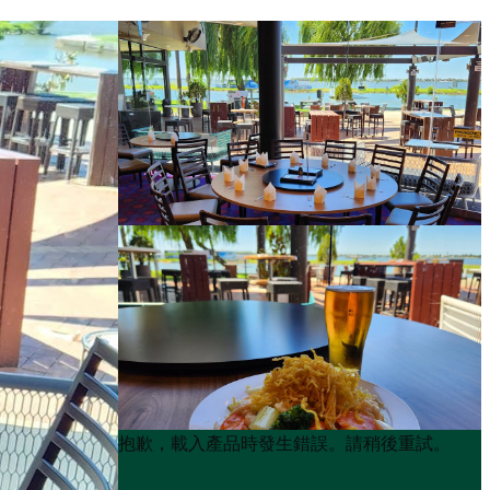
Product
Product
抱歉，載入產品時發生錯誤。請稍後重試。
List
List