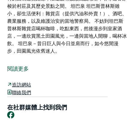
梭於村莊及其歷史景點之間。 坦巴泉 坦巴斯普林斯雖
小，卻生活便利：雜貨店（提供汽油和外賣！）、酒吧、
農業服務，以及維護治安的當地警察局。 不妨到坦巴斯
普林斯雜貨店喝杯咖啡，吃點東西，然後漫步到皇家酒
店，一邊欣賞黑土田園風光，一邊與當地人閒聊，喝杯冰
飲。 坦巴泉－昔日巨人與今日並肩而行，如今悠閒漫
步，田園風光依舊迷人。
在古老的沃倫邦格爾山脈邊緣，坐落著坦巴泉——一個雖
小卻個性鮮明的小村莊，這裡還有兩個引人入勝的故事。
閱讀更多
早在19世紀30年代，這裡就開始放牧，到了19世紀60年
代，人們才開始在此定居。如今，坦巴泉以其肥沃的農
造訪網站
田、悠閒的鄉村生活以及一項令人印象深刻的發現而聞
聯絡我們
名。
1987年，當地農民路易絲·弗里斯發現了雙門齒獸的化石
在社群媒體上找到我們
Facebook
骨骼──這種已滅絕的巨型動物外形酷似袋熊，曾漫遊於
這片區域。這具骨骼估計已有約33500年的歷史，現在收
藏於庫納巴拉布蘭遊客資訊中心。