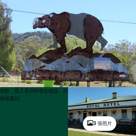
Product
Product
抱歉，載入產品時發生錯誤。請
List
List
稍後重試。
3 張照片