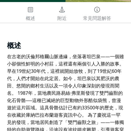
概述
附近
常見問題解答
概述
在古老的沃倫邦格爾山脈邊緣，坐落著坦巴泉——一個雖
小卻個性鮮明的小村莊，這裡還有兩個引人入勝的故事。
早在19世紀30年代，這裡就開始放牧，到了19世紀60年
代，人們才開始在此定居。如今，坦巴泉以其肥沃的農
田、悠閒的鄉村生活以及一項令人印象深刻的發現而聞
名。 1987年，當地農民路易絲·弗里斯發現了雙門齒獸的
化石骨骼──這種已滅絕的巨型動物外形酷似袋熊，曾漫
遊於這片區域。這具骨骼估計已有約33500年的歷史，現
在收藏於庫納巴拉布蘭遊客資訊中心。 為了慶祝這一罕
見的發現，當地居民創造了「雙門齒獸之旅」——一條獨
特的自助遊覽路線，沿途設有波紋鐵皮雕塑，引導遊客穿