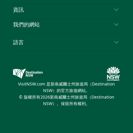
免責聲明
目的地
資訊
隱私
要做的事情
旅行資訊
Cookie 通知
我們的網站
新南威爾斯州公路旅行
列出您的業務
使用條款
Sydney.com
活動
語言
新南威爾斯的商業
新南威爾士州旅遊局（Destination NSW）企業網
住宿
新南威爾斯的教育
站​
優惠訊息
新南威爾斯商務活動
新南威爾士州旅遊局（Destination NSW）媒體中
VisitNSW.com 是新南威爾士州旅遊局（Destination
心
NSW）的官方旅遊網站。
繽紛悉尼燈光音樂節
© 版權所有
2026
新南威爾士州旅遊局（Destination
NSW）。保留所有權利。