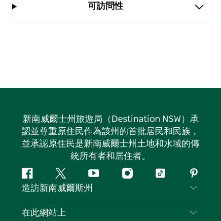
可訪問性
新南威爾士州旅遊局（Destination NSW）承
認並尊重原住民作為該州的首批居民和民族，
並承認原住民是新南威爾士州土地和水域的傳
統所有者和居住者。
Facebook
嘰
Youtube
Instagram
抖
Pintere
造訪新南威爾斯州
嘰
音
喳
聯絡我們
在此網站上
喳