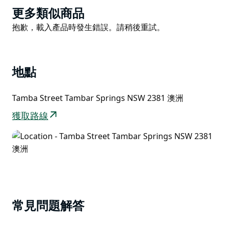
為了慶祝這一罕見的發現，當地居民創造了「雙門齒獸之
Product
更多類似商品
旅」——一條獨特的自助遊覽路線，沿途設有波紋鐵皮雕
List
Product
抱歉，載入產品時發生錯誤。請稍後重試。
塑，引導遊客穿梭於村莊及其歷史景點之間。
List
坦巴泉
坦巴斯普林斯雖小，卻生活便利：雜貨店（提供汽油和外
地點
賣！）、酒吧、農業服務，以及維護治安的當地警察局。
Tamba Street Tambar Springs NSW 2381 澳洲
不妨到坦巴斯普林斯雜貨店喝杯咖啡，吃點東西，然後漫
步到皇家酒店，一邊欣賞黑土田園風光，一邊與當地人閒
獲取路線
聊，喝杯冰飲。
坦巴泉－昔日巨人與今日並肩而行，如今悠閒漫步，田園
風光依舊迷人。
常見問題解答