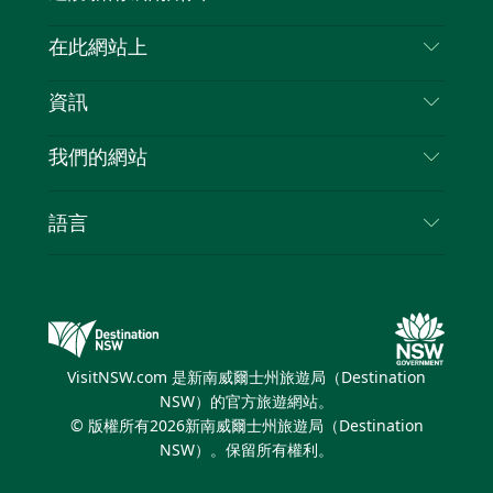
喳
聯絡我們
在此網站上
喳
免責聲明
目的地
資訊
隱私
要做的事情
旅行資訊
Cookie 通知
我們的網站
新南威爾斯州公路旅行
列出您的業務
使用條款
Sydney.com
活動
語言
新南威爾斯的商業
新南威爾士州旅遊局（Destination NSW）企業網
住宿
新南威爾斯的教育
站​
優惠訊息
新南威爾斯商務活動
新南威爾士州旅遊局（Destination NSW）媒體中
VisitNSW.com 是新南威爾士州旅遊局（Destination
心
NSW）的官方旅遊網站。
繽紛悉尼燈光音樂節
© 版權所有
2026
新南威爾士州旅遊局（Destination
NSW）。保留所有權利。