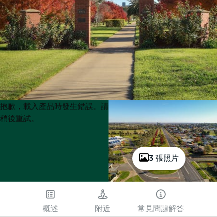
Product
Product
抱歉，載入產品時發生錯誤。請
List
List
稍後重試。
3 張照片
概述
附近
常見問題解答