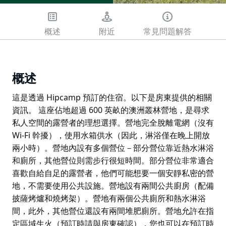
概述
附近
常見問題解答
概述
這是透過 Hipcamp 預訂的住宿。以下是房東提供的相關
資訊。 這座佔地超過 600 英畝的澳洲叢林營地，是尋求
私人空間的露營者的理想選擇。營地完全脫離電網（沒有
Wi-Fi 幹擾），使用水箱供水（因此，淋浴僅在晚上開放
兩小時）。營地內設有多個營位－部分營位靠近熱水淋浴
和廁所，其他營位則需步行很短時間。部分營位非常適合
喜歡自給自足的露營者，他們可能想要一個安靜私密的營
地，不需要使用公共設施。營地設有兩間公共廚房（配備
披薩烤爐和燒烤架）。營地有兩個公共廁所和熱水淋浴
間，此外，其他營位還設有兩間堆肥廁所。營地允許在指
定區域生火（預訂時請與房東確認），您也可以在預訂時