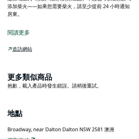
添加柴火——如果您需要柴火，請至少提前 24 小時通知
房東。
這是透過 Hipcamp 預訂的住宿。以下是房東提供的相關
資訊。
閱讀更多
這座佔地超過 600 英畝的澳洲叢林營地，是尋求私人空
間的露營者的理想選擇。營地完全脫離電網（沒有 Wi-Fi
造訪網站
幹擾），使用水箱供水（因此，淋浴僅在晚上開放兩小
時）。營地內設有多個營位－部分營位靠近熱水淋浴和廁
所，其他營位則需步行很短時間。部分營位非常適合喜歡
Product
更多類似商品
自給自足的露營者，他們可能想要一個安靜私密的營地，
List
Product
抱歉，載入產品時發生錯誤。請稍後重試。
不需要使用公共設施。營地設有兩間公共廚房（配備披薩
List
烤爐和燒烤架）。營地有兩個公共廁所和熱水淋浴間，此
外，其他營位還設有兩間堆肥廁所。營地允許在指定區域
生火（預訂時請與房東確認），您也可以在預訂時添加柴
地點
火——如果您需要柴火，請至少提前 24 小時通知房東。
Broadway, near Dalton Dalton NSW 2581 澳洲