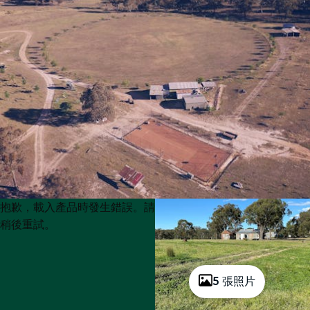
Product
Product
抱歉，載入產品時發生錯誤。請
List
List
稍後重試。
5 張照片