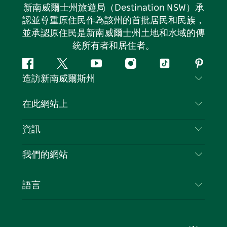
新南威爾士州旅遊局（Destination NSW）承
認並尊重原住民作為該州的首批居民和民族，
並承認原住民是新南威爾士州土地和水域的傳
統所有者和居住者。
Facebook
嘰
Youtube
Instagram
抖
Pintere
造訪新南威爾斯州
嘰
音
喳
聯絡我們
在此網站上
喳
免責聲明
目的地
資訊
隱私
要做的事情
旅行資訊
Cookie 通知
我們的網站
新南威爾斯州公路旅行
列出您的業務
使用條款
Sydney.com
活動
語言
新南威爾斯的商業
新南威爾士州旅遊局（Destination NSW）企業網
住宿
新南威爾斯的教育
站​
優惠訊息
新南威爾斯商務活動