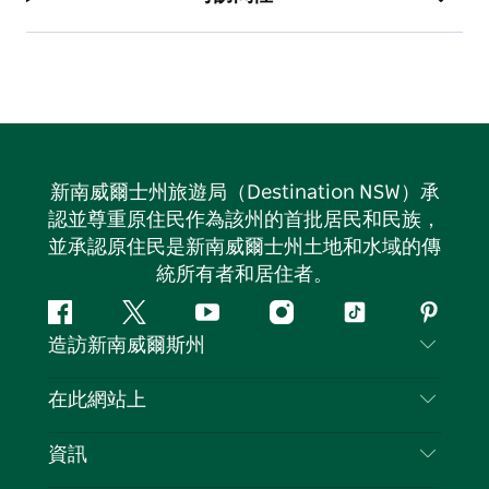
新南威爾士州旅遊局（Destination NSW）承
認並尊重原住民作為該州的首批居民和民族，
並承認原住民是新南威爾士州土地和水域的傳
統所有者和居住者。
Facebook
嘰
Youtube
Instagram
抖
Pintere
造訪新南威爾斯州
嘰
音
喳
聯絡我們
在此網站上
喳
免責聲明
目的地
資訊
隱私
要做的事情