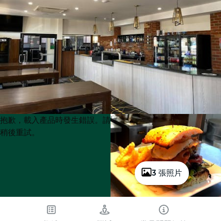
Product
Product
抱歉，載入產品時發生錯誤。請
List
List
稍後重試。
3 張照片