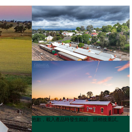
Product
Product
抱歉，載入產品時發生錯誤。請稍後重試。
List
List