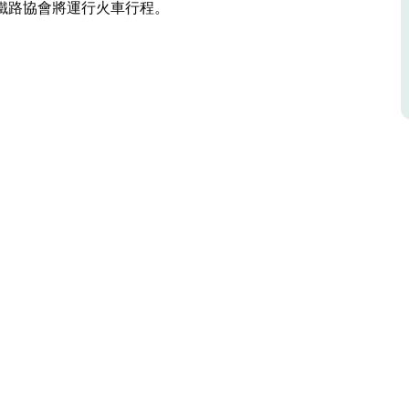
鐵路協會將運行火車行程。
無尾熊鄉村留下了令人印象深刻的印象。
車站，在無尾熊的鼎盛時期是一個主要的機車服務
車車輛維修和保養的各種設施。
向遊客開放，屆時拉克蘭谷遺產鐵路協會將運行火