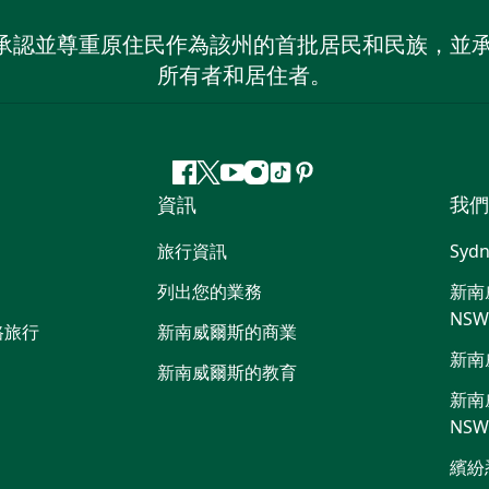
 NSW）承認並尊重原住民作為該州的首批居民和民族
所有者和居住者。
Facebook
嘰
Youtube
Instagram
抖
Pinterest
資訊
我們
嘰
音
喳
旅行資訊
Sydn
喳
列出您的業務
新南威
NS
路旅行
新南威爾斯的商業
新南
新南威爾斯的教育
新南威
NS
繽紛