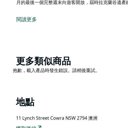
月的最後一個完整週末向遊客開放，屆時拉克蘭谷遺產
無尾熊火車站於 1887 年 10 月 2 日正式啟用，在
布萊尼 - 德蒙德里爾線和尤戈拉線交界處的一個主要
閱讀更多
點。它包括檢查坑和灰坑、發動機室、煤台以及用於機
歷史悠久的無尾熊火車站在每個月的最後一個完整週末
車行程。
Product
更多類似商品
List
Product
抱歉，載入產品時發生錯誤。請稍後重試。
List
地點
11 Lynch Street Cowra NSW 2794 澳洲