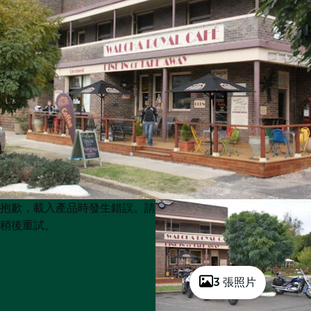
Product
Product
抱歉，載入產品時發生錯誤。請
List
List
稍後重試。
3 張照片