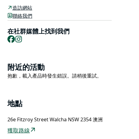
供美味的食物、友好的服務、舒適的壁爐、小屋和酒店式
造訪網站
的住宿以及城裡最好的咖啡。現在完全授權。
聯絡我們
在橋東冒險，享受愉快的體驗。
在社群媒體上找到我們
Facebook
Instagram
Product
附近的活動
List
Product
抱歉，載入產品時發生錯誤。請稍後重試。
List
地點
26e Fitzroy Street Walcha NSW 2354 澳洲
獲取路線