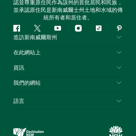
認並尊重原住民作為該州的首批居民和民族，
並承認原住民是新南威爾士州土地和水域的傳
統所有者和居住者。
Facebook
嘰
Youtube
Instagram
抖
Pintere
造訪新南威爾斯州
嘰
音
喳
聯絡我們
在此網站上
喳
免責聲明
目的地
資訊
隱私
要做的事情
旅行資訊
Cookie 通知
我們的網站
新南威爾斯州公路旅行
列出您的業務
使用條款
Sydney.com
活動
語言
新南威爾斯的商業
新南威爾士州旅遊局（Destination NSW）企業網
住宿
新南威爾斯的教育
站​
優惠訊息
新南威爾斯商務活動