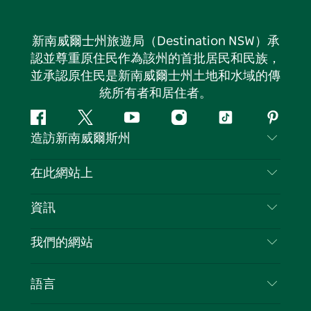
新南威爾士州旅遊局（Destination NSW）承
認並尊重原住民作為該州的首批居民和民族，
並承認原住民是新南威爾士州土地和水域的傳
統所有者和居住者。
Facebook
嘰
Youtube
Instagram
抖
Pintere
造訪新南威爾斯州
嘰
音
喳
聯絡我們
在此網站上
喳
免責聲明
目的地
資訊
隱私
要做的事情
旅行資訊
Cookie 通知
我們的網站
新南威爾斯州公路旅行
列出您的業務
使用條款
Sydney.com
活動
語言
新南威爾斯的商業
新南威爾士州旅遊局（Destination NSW）企業網
住宿