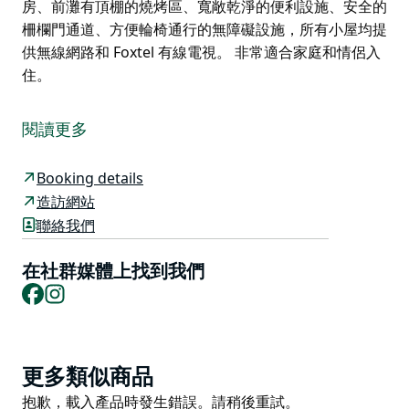
房、前灘有頂棚的燒烤區、寬敞乾淨的便利設施、安全的
柵欄門通道、方便輪椅通行的無障礙設施，所有小屋均提
供無線網路和 Foxtel 有線電視。 非常適合家庭和情侶入
住。
NRMA 坎頓海灘假日公園提供多種住宿選擇。全年提供
房車和露營地，您可以選擇供電或不供電的營地。此外，
閱讀更多
還有六種類型的小屋可供選擇，從經典的 Jabiru 到寬敞
的 Kingfisher，應有盡有。您可以與伴侶或好友一同入
Booking details
住，享受難忘的假期。
造訪網站
假日公園位於寧靜的塔格拉湖 (Tuggerah Lakes) 前灘，
聯絡我們
公園內設有船坡道、營地廚房、前灘有頂棚的燒烤區、寬
敞乾淨的便利設施、安全的柵欄門通道、方便輪椅通行的
在社群媒體上找到我們
無障礙設施，所有小屋均提供無線網路和 Foxtel 有線電
Facebook
Instagram
視。
非常適合家庭和情侶入住。
Product
更多類似商品
List
Product
抱歉，載入產品時發生錯誤。請稍後重試。