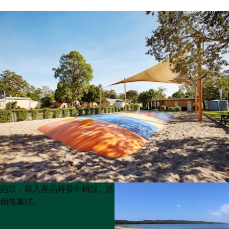
Product
Product
抱歉，載入產品時發生錯誤。請
List
List
稍後重試。