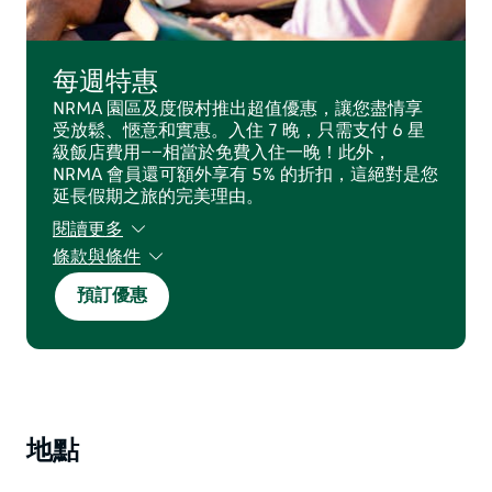
每週特惠
NRMA 園區及度假村推出超值優惠，讓您盡情享
受放鬆、愜意和實惠。入住 7 晚，只需支付 6 星
級飯店費用——相當於免費入住一晚！此外，
NRMA 會員還可額外享有 5% 的折扣，這絕對是您
延長假期之旅的完美理由。
閱讀更多
條款與條件
須遵守條款及細則。視供應情況而定，部分日期不
預訂優惠
適用。
地點