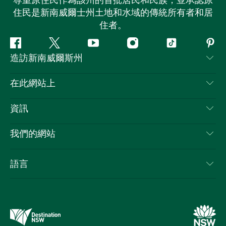
尊重原住民作為該州的首批居民和民族，並承認原
住民是新南威爾士州土地和水域的傳統所有者和居
住者。
Facebook
嘰
Youtube
Instagram
抖
Pint
造訪新南威爾斯州
嘰
音
喳
聯絡我們
在此網站上
喳
免責聲明
目的地
資訊
隱私
要做的事情
旅行資訊
Cookie 通知
我們的網站
新南威爾斯州公路旅行
列出您的業務
使用條款
Sydney.com
活動
語言
新南威爾斯的商業
新南威爾士州旅遊局（Destination NSW）企業網站​
住宿
新南威爾斯的教育
新南威爾斯商務活動
優惠訊息
新南威爾士州旅遊局（Destination NSW）媒體中心