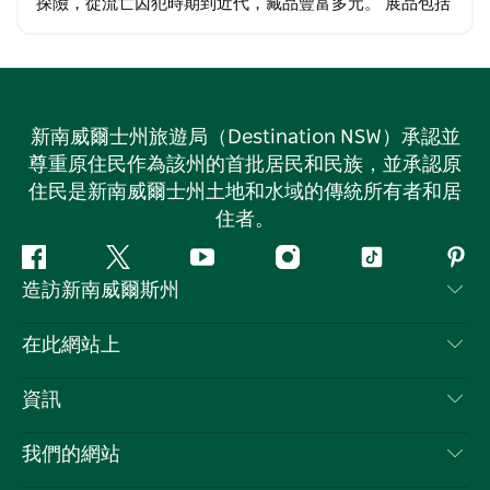
探險，從流亡囚犯時期到近代，藏品豐富多元。 展品包括
早期農具和乳製品用具、自然歷史文物、洗衣用具和廚房
用具、當地採礦業用品、早期攝影器材和樂器…
新南威爾士州旅遊局（Destination NSW）承認並
尊重原住民作為該州的首批居民和民族，並承認原
住民是新南威爾士州土地和水域的傳統所有者和居
住者。
Facebook
嘰
Youtube
Instagram
抖
Pint
造訪新南威爾斯州
嘰
音
喳
聯絡我們
在此網站上
喳
免責聲明
目的地
資訊
隱私
要做的事情
旅行資訊
Cookie 通知
我們的網站
新南威爾斯州公路旅行
列出您的業務