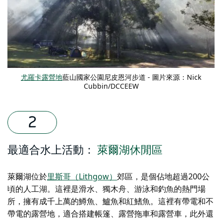
尤羅卡露營地
藍山國家公園尼皮恩河步道 - 圖片來源：Nick
Cubbin/DCCEEW
最適合水上活動：
萊爾湖休閒區
萊爾湖位於
里斯哥（Lithgow）
郊區
，是個佔地超過200公
頃的人工湖。這裡是滑水、獨木舟、游泳和釣魚的熱門場
所，擁有成千上萬的鱒魚、鱸魚和紅鰭魚。這裡有帶電和不
帶電的露營地，適合搭建帳篷、露營拖車和露營車，此外還