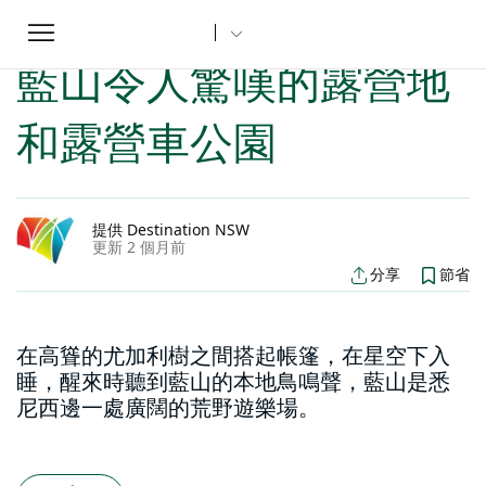
Toggle
家
新南威爾斯文章
藍山令人驚嘆的露營地和露營車公園
...
navigation
藍山令人驚嘆的露營地
和露營車公園
提供 Destination NSW
更新 2 個月前
分享
節省
在高聳的尤加利樹之間搭起帳篷，在星空下入
睡，醒來時聽到藍山的本地鳥鳴聲，藍山是悉
尼西邊一處廣闊的荒野遊樂場。