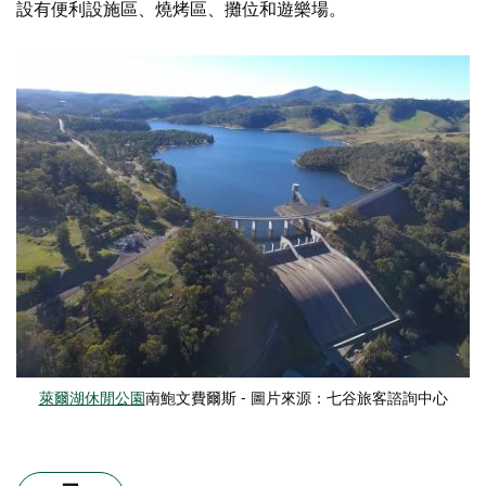
設有便利設施區、燒烤區、攤位和遊樂場。
萊爾湖休閒公園
南鮑文費爾斯 - 圖片來源：七谷旅客諮詢中心