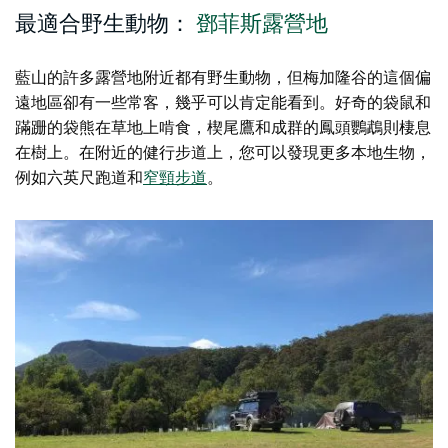
最適合野生動物：
鄧菲斯露營地
藍山的許多露營地附近都有野生動物，但梅加隆谷的這個偏
遠地區卻有一些常客，幾乎可以肯定能看到。好奇的袋鼠和
蹣跚的袋熊在草地上啃食，楔尾鷹和成群的鳳頭鸚鵡則棲息
在樹上。在附近的健行步道上，您可以發現更多本地生物，
例如
六英尺跑道
和
窄頸步道
。