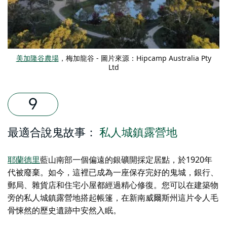
美加隆谷農場
，梅加龍谷 - 圖片來源：Hipcamp Australia Pty
Ltd
最適合說鬼故事：
私人城鎮露營地
耶蘭德里
藍山南部一個偏遠的銀礦開採定居點，於1920年
代被廢棄。如今，這裡已成為一座保存完好的鬼城，銀行、
郵局、雜貨店和住宅小屋都經過精心修復。您可以在建築物
旁的私人城鎮露營地搭起帳篷，在新南威爾斯州這片令人毛
骨悚然的歷史遺跡中安然入眠。