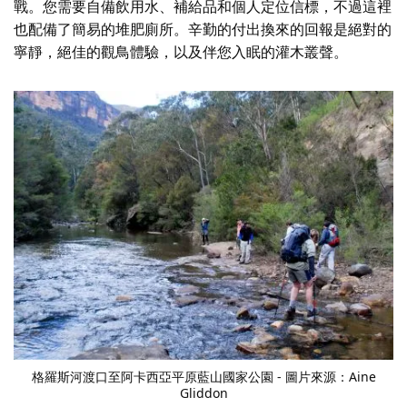
戰。您需要自備飲用水、補給品和個人定位信標，不過這裡
也配備了簡易的堆肥廁所。辛勤的付出換來的回報是絕對的
寧靜，絕佳的觀鳥體驗，以及伴您入眠的灌木叢聲。
格羅斯河渡口至阿卡西亞平原
藍山國家公園 - 圖片來源：Aine
Gliddon