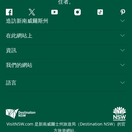
住者。
Facebook
嘰
Youtube
Instagram
抖
Pint
造訪新南威爾斯州
嘰
音
喳
聯絡我們
在此網站上
喳
免責聲明
目的地
資訊
隱私
要做的事情
旅行資訊
Cookie 通知
我們的網站
新南威爾斯州公路旅行
列出您的業務
使用條款
Sydney.com
活動
語言
新南威爾斯的商業
新南威爾士州旅遊局（Destination NSW）企業網站​
住宿
新南威爾斯的教育
新南威爾斯商務活動
優惠訊息
新南威爾士州旅遊局（Destination NSW）媒體中心
繽紛悉尼燈光音樂節
VisitNSW.com 是新南威爾士州旅遊局（Destination NSW）的官
方旅遊網站。