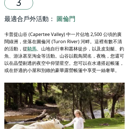
最適合戶外活動：
圖倫門
卡普提山谷 (Capertee Valley) 中一片佔地 2,500 公頃的廣
闊綠洲，坐落在圖倫河 (Turon River) 河畔。這裡有數不清
的活動，從
騎馬
、山地自行車和叢林徒步，以及皮划艇、釣
魚、游泳甚至淘金等活動。山谷以觀鳥聞名，夜晚，您還可
以在晶瑩剔透的夜空中仰望星空。您可以在水邊搭起帳篷，
或在舒適的小屋和別緻的豪華露營帳篷中享受一絲奢華。