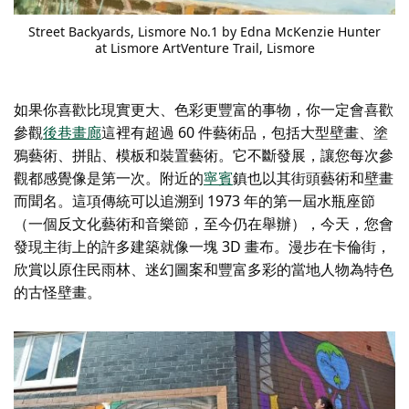
Street Backyards, Lismore No.1 by Edna McKenzie Hunter
at
Lismore ArtVenture Trail
, Lismore
如果你喜歡比現實更大、色彩更豐富的事物，你一定會喜歡
參觀
後巷畫廊
這裡有超過 60 件藝術品，包括大型壁畫、塗
鴉藝術、拼貼、模板和裝置藝術。它不斷發展，讓您每次參
觀都感覺像是第一次。附近的
寧賓
鎮也以其街頭藝術和壁畫
而聞名。這項傳統可以追溯到 1973 年的第一屆水瓶座節
（一個反文化藝術和音樂節，至今仍在舉辦），今天，您會
發現主街上的許多建築就像一塊 3D 畫布。漫步在卡倫街，
欣賞以原住民雨林、迷幻圖案和豐富多彩的當地人物為特色
的古怪壁畫。