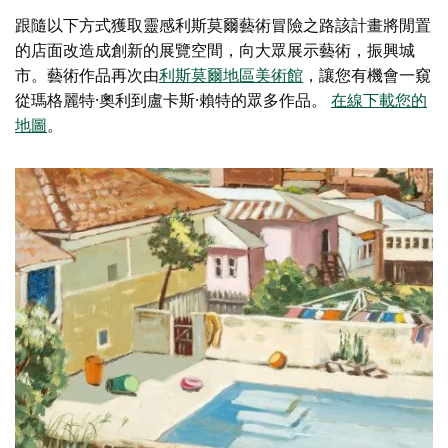
跟隨以下方式獲取靈感
利斯莫爾藝術冒險之路
該計畫將閒置
的店面改造成創新的展覽空間，向大眾展示藝術，振興城
市。藝術作品再次由
利斯莫爾地區美術館
，讓您有機會一窺
從瑪格麗特·奧利到盧卡斯·賴特的眾多作品。
在線下載您的
地圖
。