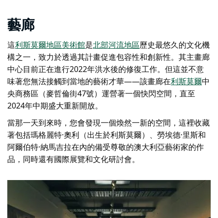
藝廊
這
利斯莫爾地區美術館
是
北部河流地區
歷史最悠久的文化機
構之一，致力於透過其計畫促進包容性和創新性。其主畫廊
中心目前正在進行2022年洪水後的修復工作。但這並不意
味著您無法接觸到當地的藝術才華——該畫廊在
利斯莫爾
中
央商務區（麥哲倫街47號）運營著一個快閃空間，直至
2024年中期盛大重新開放。
當那一天到來時，您會發現一個煥然一新的空間，這裡收藏
著包括瑪格麗特·奧利（出生於利斯莫爾）、勞埃德·里斯和
阿爾伯特·納馬吉拉在內的備受尊敬的澳大利亞藝術家的作
品，同時還有國際展覽和文化研討會。