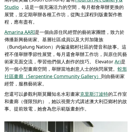
Studio
，這是一個充滿活力的空間，每月都會舉辦更換的
展覽，並定期舉辦各種工作坊，從陶土課程到版畫製作教
程，應有盡有。
Amarina AARI
是一個由原住民經營的藝術家團體，致力於
傳播新興藝術家、基層社區成員以及大邦加隆族
（Bundjalung Nation）內偏遠鄉村社區的聲音和故事。這
裡不僅舉辦季節性展覽，每月還會舉辦工作坊，與原住民藝
術家見面交流，學習他們個人創作的技巧。 Elevator
Ari
是
另一個小型畫廊空間，舉辦當地創意人士的快閃展覽。
蛇形
社區畫廊（Serpentine Community Gallery）
則由藝術家
經營，服務藝術家。
您還可以參觀利斯莫爾知名水彩畫家
克里斯汀波特
的工作室
和畫廊（僅限預約），她以視覺方式講述澳大利亞鄉村的故
事。提前致電，她會為您示範版畫創作。