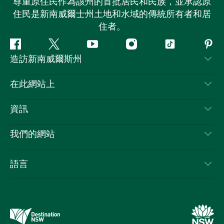
尊重原住民作為該州的首批居民和民族，並承認原
住民是新南威爾士州土地和水域的傳統所有者和居
住者。
Facebook
嘰
Youtube
Instagram
抖
Pint
造訪新南威爾斯州
嘰
音
喳
聯絡我們
在此網站上
喳
免責聲明
目的地
資訊
隱私
要做的事情
旅行資訊
Cookie 通知
我們的網站
新南威爾斯州公路旅行
列出您的業務
使用條款
Sydney.com
活動
語言
新南威爾斯的商業
新南威爾士州旅遊局（Destination NSW）企業網站​
住宿
新南威爾斯的教育
新南威爾斯商務活動
優惠訊息
新南威爾士州旅遊局（Destination NSW）媒體中心