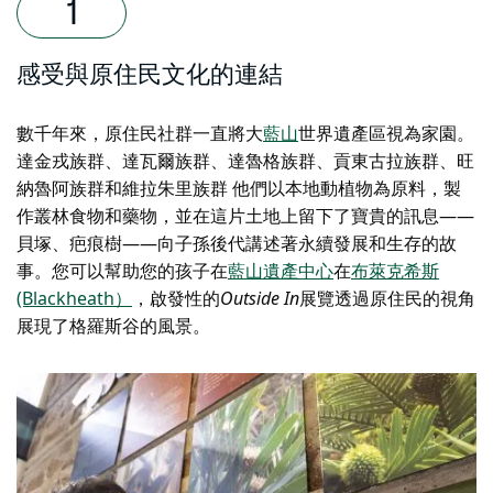
感受與原住民文化的連結
數千年來，
原住民社群一直將大
藍山
世界遺產區視為家園。
達金戎族群、達瓦爾族群、達魯格族群、貢東古拉族群、旺
納魯阿族群和維拉朱里族群
他們以本地動植物為原料，製
作叢林食物和藥物，並在這片土地上留下了寶貴的訊息——
貝塚、疤痕樹——向子孫後代講述著永續發展和生存的故
事。您可以幫助您的孩子在
藍山遺產中心
在
布萊克希斯
(Blackheath）
，啟發性的
Outside In
展覽透過原住民的視角
展現了格羅斯谷的風景。