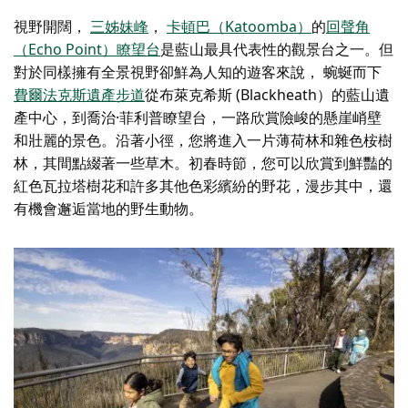
視野開闊，
三姊妹峰
，
卡頓巴（Katoomba）
的
回聲角
（Echo Point）瞭望台
是藍山最具代表性的觀景台之一。但
對於同樣擁有全景視野卻鮮為人知的遊客來說，
蜿蜒而下
費爾法克斯遺產步道
從布萊克希斯 (Blackheath）的藍山遺
產中心，到喬治·菲利普瞭望台，一路欣賞險峻的懸崖峭壁
和壯麗的景色。沿著小徑，您將進入一片薄荷林和雜色桉樹
林，其間點綴著一些草木。初春時節，您可以欣賞到鮮豔的
紅色瓦拉塔樹花和許多其他色彩繽紛的野花，漫步其中，還
有機會邂逅當地的野生動物。