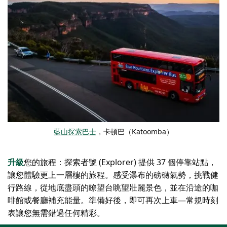
藍山探索巴士
，卡頓巴（Katoomba）
升級
您的旅程：探索者號 (Explorer) 提供 37 個停靠站點，
讓您體驗更上一層樓的旅程。感受瀑布的磅礴氣勢，挑戰健
行路線，從地底盡頭的瞭望台眺望壯麗景色，並在沿途的咖
啡館或餐廳補充能量。準備好後，即可再次上車—常規時刻
表讓您無需錯過任何精彩。