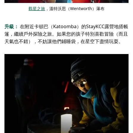
觀星之旅
，溫特沃思（Wentworth）瀑布
升級：
在附近卡頓巴（Katoomba）的StayKCC露營地搭帳
篷，繼續戶外探險之旅。如果您的孩子特別喜歡冒險（而且
天氣也不錯），不妨讓他們鋪睡袋，在星空下盡情玩耍。