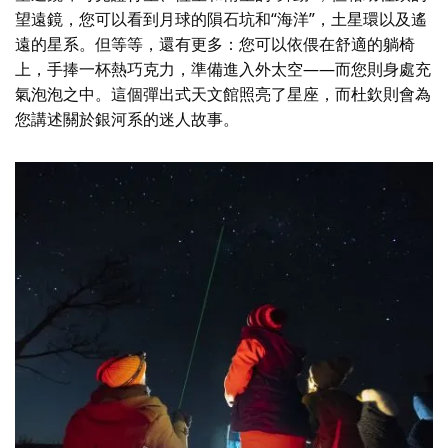
望遠鏡，您可以看到月球的隕石坑和“海洋”，土星環以及遙
遠的星系。但等等，還有更多：您可以依偎在舒適的躺椅
上，手捧一杯熱巧克力，準備進入外太空——而您則身處充
氣泡泡之中。這個彈出式天文館照亮了星座，而杜欽則會為
您講述關於銀河系的迷人故事。