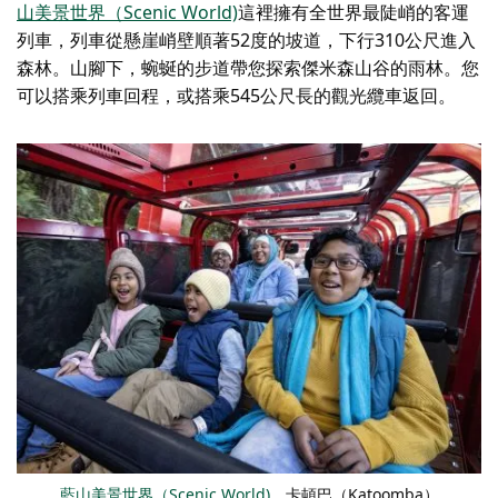
山美景世界（Scenic World)
這裡擁有全世界最陡峭的客運
列車，列車從懸崖峭壁順著52度的坡道，下行310公尺進入
森林。山腳下，蜿蜒的步道帶您探索傑米森山谷的雨林。您
可以搭乘列車回程，或搭乘545公尺長的觀光纜車返回。
藍山美景世界（Scenic World)
，卡頓巴（Katoomba）