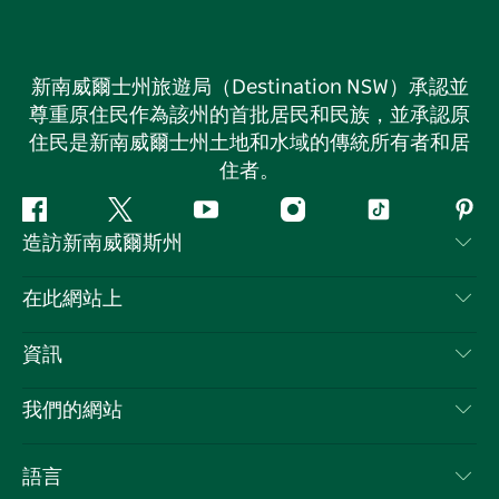
新南威爾士州旅遊局（Destination NSW）承認並
尊重原住民作為該州的首批居民和民族，並承認原
住民是新南威爾士州土地和水域的傳統所有者和居
住者。
Facebook
嘰
Youtube
Instagram
抖
Pint
造訪新南威爾斯州
嘰
音
喳
聯絡我們
在此網站上
喳
免責聲明
目的地
資訊
隱私
要做的事情
旅行資訊
Cookie 通知
我們的網站
新南威爾斯州公路旅行
列出您的業務
使用條款
Sydney.com
活動
語言
新南威爾斯的商業
新南威爾士州旅遊局（Destination NSW）企業網站​