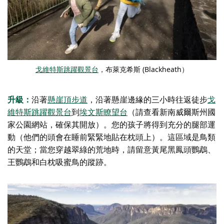
戈維特斯跳躍觀景台
，布萊克希斯 (Blackheath）
升級：
沿著
懸崖頂步道
，沿著懸崖邊緣的三小時往返徒步
戈
維特斯跳躍觀景台
到
埃文斯瞭望台
（請查看新南威爾斯州國
家公園網站，確保其開放）。您的孩子將得到充分的腿部運
動（他們的頭會在睡前緊緊地貼在枕頭上）。這區域是鳥類
的天堂；當您穿越翠綠的荒地時，請留意黃尾黑鳳頭鸚鵡、
王鸚鵡和白枕吸蜜鳥的蹤跡。