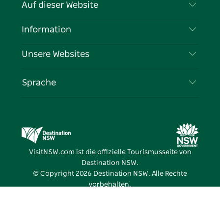
Kontaktieren Sie uns
Auf dieser Website
Haftungsausschluss
Reiseziele
Information
Datenschutz
Aktivitäten
Reiseinformationen
Unsere Websites
Cookie-Hinweis
Roadtrips in New South Wales
Tragen Sie Ihr Unternehmen ein
Nutzungsbedingungen
Sydney.com
Veranstaltungen
Sprache
Unternehmen in NSW
Destination NSW Corporate
Unterkunft
Bildung in New South Wales
Geschäftsveranstaltungen in New South Wales
Angebote
Destination NSW Medienzentrum
Vivid Sydney
VisitNSW.com ist die offizielle Tourismusseite von
Destination NSW.
© Copyright
2026
Destination NSW. Alle Rechte
vorbehalten.