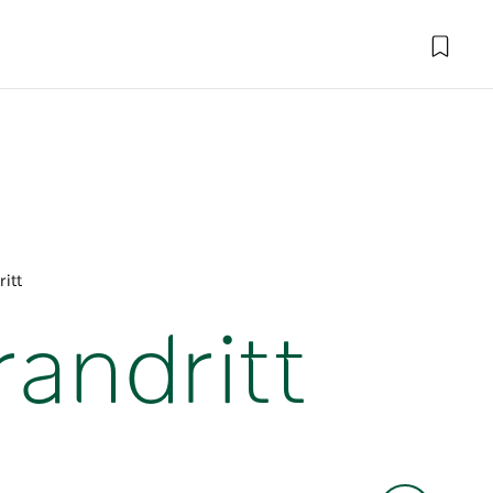
ritt
randritt