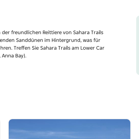
er freundlichen Reittiere von Sahara Trails
agenden Sanddünen im Hintergrund, was für
hren. Treffen Sie Sahara Trails am Lower Car
, Anna Bay).
er freundlichen Reittiere von Sahara Trails
agenden Sanddünen im Hintergrund, was für
ower Car Park, Birubi Point (Ende der James