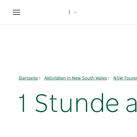
Toggle
navigation
Startseite
Aktivitäten in New South Wales
NSW-Toure
1 Stunde a