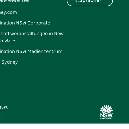
ere Websites
Sprache
ney.com
ination NSW Corporate
häftsveranstaltungen in New
h Wales
ination NSW Medienzentrum
d Sydney
 NSW.
.