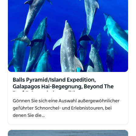
Passagierkomfort. Schnell, modern, komfortabel
und speziell für Öko-Touren auf Lord Howe
konzipiert.
Balls Pyramid/Island Expedition,
Galapagos Hai-Begegnung, Beyond The
Reef Schnorchelexpedition
Gönnen Sie sich eine Auswahl außergewöhnlicher
geführter Schnorchel- und Erlebnistouren, bei
denen Sie die…