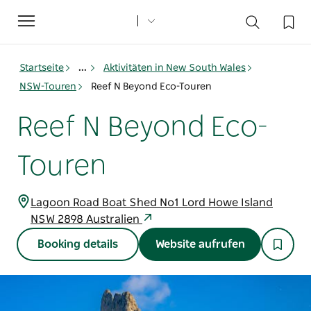
Toggle
navigation
Startseite
...
Aktivitäten in New South Wales
NSW-Touren
Reef N Beyond Eco-Touren
Reef N Beyond Eco-
Touren
Lagoon Road Boat Shed No1 Lord Howe Island
NSW 2898 Australien
Booking details
Website aufrufen