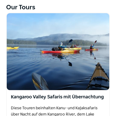
machen Sie sich für ein paar Stunden auf den Weg.
Our Tours
Sehen Sie viele Wildtiere, gehen Sie angeln oder
genießen Sie einfach die Stille.
Übernachten Sie in den luxuriösen Selbstversorger-
Unterkünften von Kangaroo Valley Safaris in
Hampden Cottage und Martindale.
Kangaroo Valley Safaris mit Übernachtung
Diese Touren beinhalten Kanu- und Kajaksafaris
über Nacht auf dem Kangaroo River, dem Lake