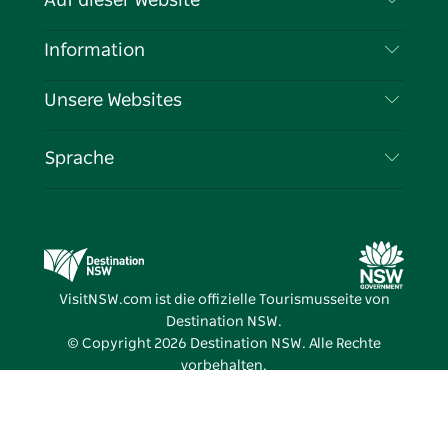
Auf dieser Website
Haftungsausschluss
Reiseziele
Information
Datenschutz
Aktivitäten
Reiseinformationen
Unsere Websites
Cookie-Hinweis
Roadtrips in New South Wales
Tragen Sie Ihr Unternehmen ein
Nutzungsbedingungen
Sydney.com
Veranstaltungen
Sprache
Unternehmen in NSW
Destination NSW Corporate
Unterkunft
Bildung in New South Wales
Geschäftsveranstaltungen in New South Wales
Angebote
Destination NSW Medienzentrum
Vivid Sydney
VisitNSW.com ist die offizielle Tourismusseite von
Destination NSW.
© Copyright
2026
Destination NSW. Alle Rechte
vorbehalten.