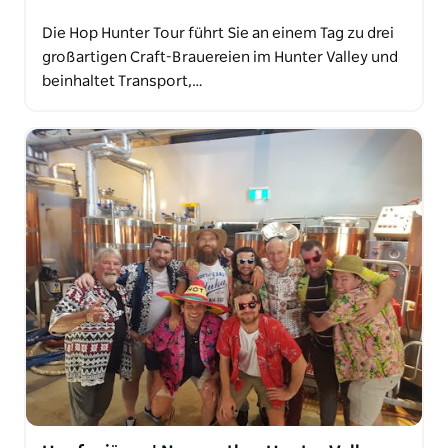
Wenn Sie auf der Suche nach den besten Bieren und
Weinen sind, dann werfen Sie einen Blick auf unsere
Die Hop Hunter Tour führt Sie an einem Tag zu drei
Grains & Grapes-Tour.
großartigen Craft-Brauereien im Hunter Valley und
beinhaltet Transport,…
Wir lieben es, die besten Drinks zu entdecken, und
die Touren starten täglich von Sydney und The
Hunter Valley.