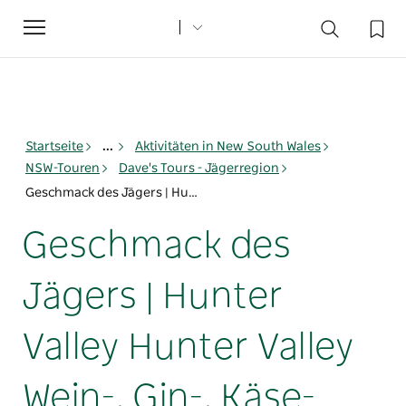
Toggle
navigation
Startseite
...
Aktivitäten in New South Wales
NSW-Touren
Dave's Tours - Jägerregion
Geschmack des Jägers | Hunter Valley Hunter Valley Wein-, Gin-, Käse- und Schokoladentour vom Hunter
Geschmack des
Jägers | Hunter
Valley Hunter Valley
Wein-, Gin-, Käse-