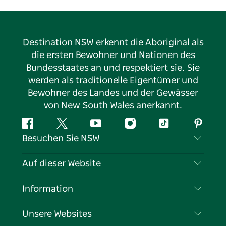
Destination NSW erkennt die Aboriginal als
die ersten Bewohner und Nationen des
Bundesstaates an und respektiert sie. Sie
werden als traditionelle Eigentümer und
Bewohner des Landes und der Gewässer
von New South Wales anerkannt.
Facebook
Twitter
YouTube
Instagram
TikTok
Pintere
Besuchen Sie NSW
Kontaktieren Sie uns
Auf dieser Website
Haftungsausschluss
Reiseziele
Information
Datenschutz
Aktivitäten
Reiseinformationen
Unsere Websites
Cookie-Hinweis
Roadtrips in New South Wales