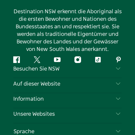
Destination NSW erkennt die Aboriginal als
die ersten Bewohner und Nationen des
Bundesstaates an und respektiert sie. Sie
werden als traditionelle Eigentümer und
Bewohner des Landes und der Gewässer
von New South Wales anerkannt.
Facebook
Twitter
YouTube
Instagram
TikTok
Pintere
Besuchen Sie NSW
Kontaktieren Sie uns
Auf dieser Website
Haftungsausschluss
Reiseziele
Information
Datenschutz
Aktivitäten
Reiseinformationen
Unsere Websites
Cookie-Hinweis
Roadtrips in New South Wales
Tragen Sie Ihr Unternehmen ein
Nutzungsbedingungen
Sydney.com
Veranstaltungen
Sprache
Unternehmen in NSW