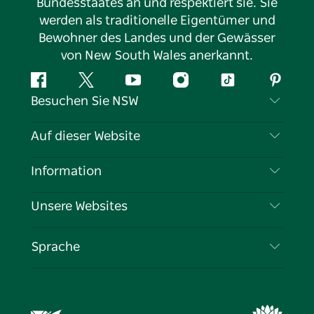
Bundesstaates an und respektiert sie. Sie
werden als traditionelle Eigentümer und
Bewohner des Landes und der Gewässer
von New South Wales anerkannt.
Facebook
Twitter
YouTube
Instagram
TikTok
Pintere
Besuchen Sie NSW
Kontaktieren Sie uns
Auf dieser Website
Haftungsausschluss
Reiseziele
Information
Datenschutz
Aktivitäten
Reiseinformationen
Unsere Websites
Cookie-Hinweis
Roadtrips in New South Wales
Tragen Sie Ihr Unternehmen ein
Nutzungsbedingungen
Sydney.com
Veranstaltungen
Sprache
Unternehmen in NSW
Destination NSW Corporate
Unterkunft
Bildung in New South Wales
Geschäftsveranstaltungen in New South Wales
Angebote
Destination NSW Medienzentrum