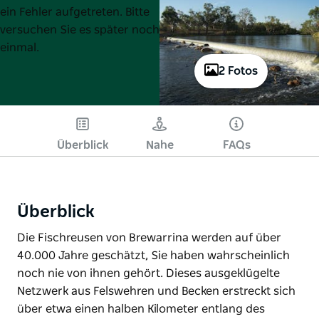
List
List
ein Fehler aufgetreten. Bitte
versuchen Sie es später noch
einmal.
2 Fotos
Überblick
Nahe
FAQs
Überblick
Die Fischreusen von Brewarrina werden auf über
40.000 Jahre geschätzt, Sie haben wahrscheinlich
noch nie von ihnen gehört. Dieses ausgeklügelte
Netzwerk aus Felswehren und Becken erstreckt sich
über etwa einen halben Kilometer entlang des