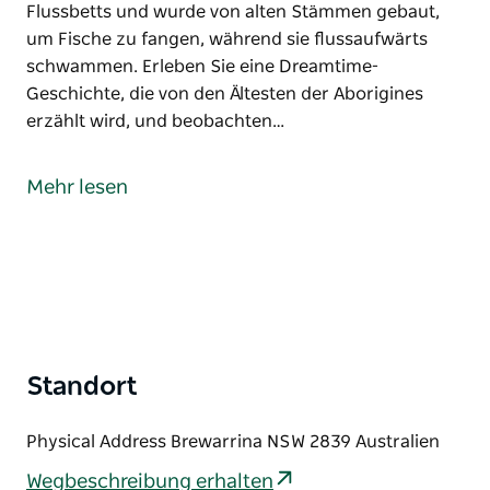
Flussbetts und wurde von alten Stämmen gebaut,
um Fische zu fangen, während sie flussaufwärts
schwammen. Erleben Sie eine Dreamtime-
Geschichte, die von den Ältesten der Aborigines
erzählt wird, und beobachten…
Die Fischreusen von Brewarrina werden auf über
40.000 Jahre geschätzt, Sie haben wahrscheinlich
Mehr lesen
noch nie von ihnen gehört.
Dieses ausgeklügelte Netzwerk aus Felswehren und
Becken erstreckt sich über etwa einen halben
Kilometer entlang des Flussbetts und wurde von
alten Stämmen gebaut, um Fische zu fangen,
während sie flussaufwärts schwammen.
Standort
Erleben Sie eine Dreamtime-Geschichte, die von den
Ältesten der Aborigines erzählt wird, und
Physical Address Brewarrina NSW 2839 Australien
beobachten, sehen und hören Sie zu, wie die
einheimischen Aborigine-Kinder ihre Fische immer
Wegbeschreibung erhalten