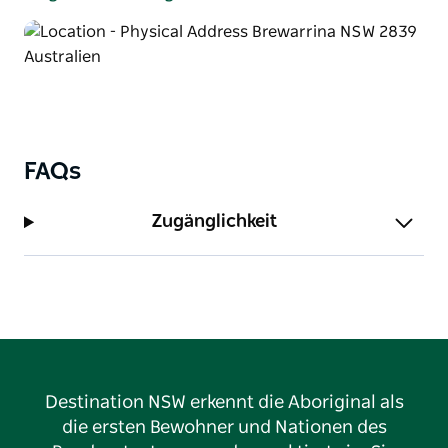
noch auf traditionelle Weise fangen.
Lassen Sie sich von Ihrem lokalen Reiseleiter der
Aborigines über die Geschichte hinter den
Fischreusen und den vielen Stämmen informieren,
die am Fluss überlebt haben.
Bringen Sie Ihre Kamera, einen Hut und bequeme
FAQs
Kleidung und Schuhe mit. Die Tour ist aufgrund der
geringen Teilnehmerzahl sehr persönlich.
Zugänglichkeit
Destination NSW erkennt die Aboriginal als
die ersten Bewohner und Nationen des