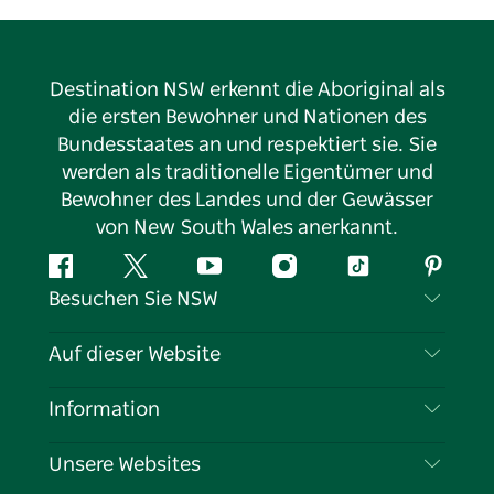
Destination NSW erkennt die Aboriginal als
die ersten Bewohner und Nationen des
Bundesstaates an und respektiert sie. Sie
werden als traditionelle Eigentümer und
Bewohner des Landes und der Gewässer
von New South Wales anerkannt.
Facebook
Twitter
YouTube
Instagram
TikTok
Pintere
Besuchen Sie NSW
Kontaktieren Sie uns
Auf dieser Website
Haftungsausschluss
Reiseziele
Information
Datenschutz
Aktivitäten
Reiseinformationen
Unsere Websites
Cookie-Hinweis
Roadtrips in New South Wales