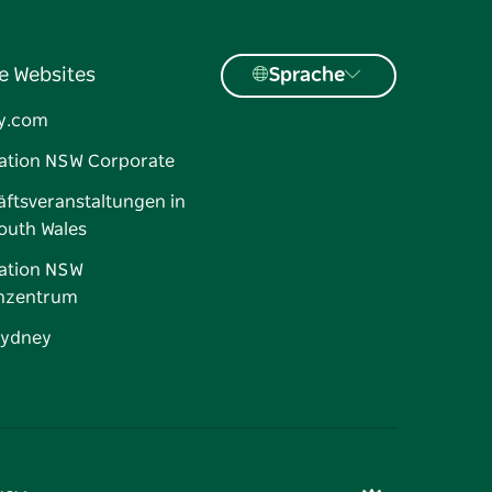
e Websites
Sprache
y.com
ation NSW Corporate
ftsveranstaltungen in
outh Wales
ation NSW
nzentrum
Sydney