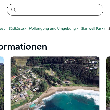
es
Südküste
Wollongong und Umgebung
Stanwell Park
S
nformationen