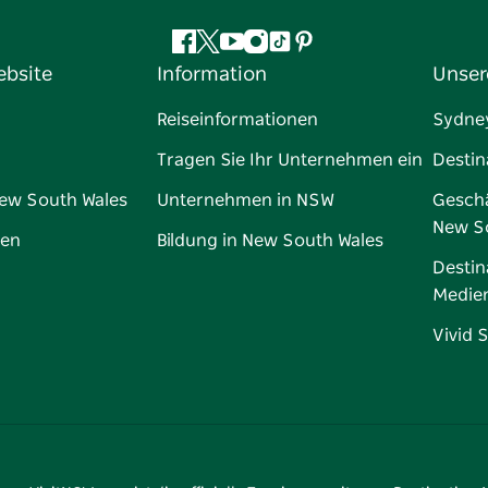
Facebook
Twitter
YouTube
Instagram
TikTok
Pinterest
ebsite
Information
Unser
Reiseinformationen
Sydne
Tragen Sie Ihr Unternehmen ein
Destin
New South Wales
Unternehmen in NSW
Geschä
New S
gen
Bildung in New South Wales
Destin
Medie
Vivid 