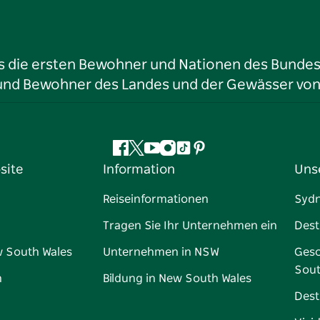
ls die ersten Bewohner und Nationen des Bundess
r und Bewohner des Landes und der Gewässer vo
Facebook
Twitter
YouTube
Instagram
TikTok
Pinterest
site
Information
Uns
Reiseinformationen
Syd
Tragen Sie Ihr Unternehmen ein
Dest
w South Wales
Unternehmen in NSW
Gesc
Sout
n
Bildung in New South Wales
Dest