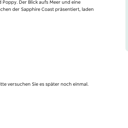
 Poppy. Der Blick aufs Meer und eine
ischen der Sapphire Coast präsentiert, laden
en Kai von Tathra besticht durch seine
nd Poppy Benton versprühen ländlichen
 lokalen Lieferanten, engen Freunden von
galerie, die die kreativen Talente der
n zum Verweilen ein.
kt bestellen, Wale vor der Küste beobachten,
ntlang zurück zu Ihrem Ausgangspunkt
itte versuchen Sie es später noch einmal.