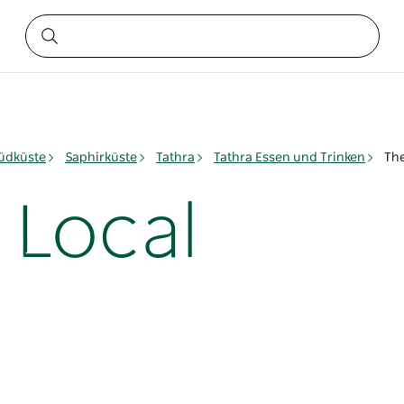
üdküste
Saphirküste
Tathra
Tathra Essen und Trinken
The
 Local