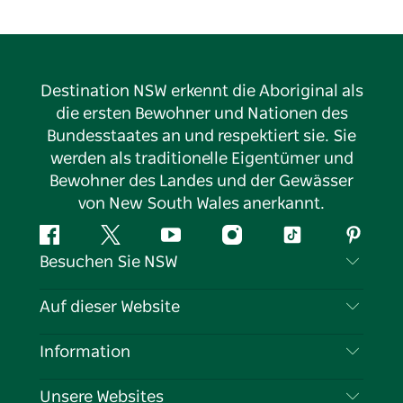
Destination NSW erkennt die Aboriginal als
die ersten Bewohner und Nationen des
Bundesstaates an und respektiert sie. Sie
werden als traditionelle Eigentümer und
Bewohner des Landes und der Gewässer
von New South Wales anerkannt.
Facebook
Twitter
YouTube
Instagram
TikTok
Pintere
Besuchen Sie NSW
Kontaktieren Sie uns
Auf dieser Website
Haftungsausschluss
Reiseziele
Information
Datenschutz
Aktivitäten
Reiseinformationen
Unsere Websites
Cookie-Hinweis