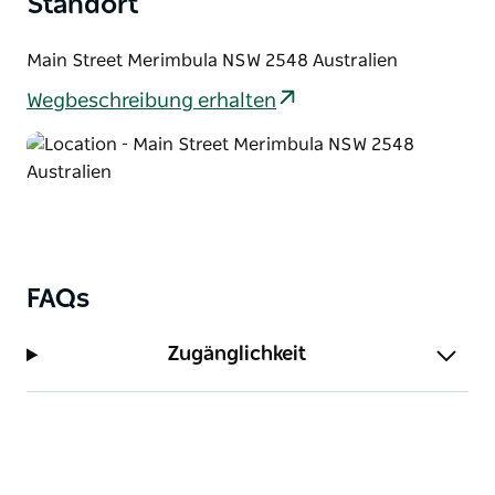
Standort
Spencer Park ist die Heimat des Merimbula Big
Game & Lakes Angling Club mit einer Clubbar und
Main Street Merimbula NSW 2548 Australien
regelmäßigen Veranstaltungen für Mitglieder und
Besucher.
Wegbeschreibung erhalten
FAQs
Zugänglichkeit