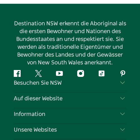
Destination NSW erkennt die Aboriginal als
die ersten Bewohner und Nationen des
Bundesstaates an und respektiert sie. Sie
werden als traditionelle Eigentümer und
Bewohner des Landes und der Gewässer
von New South Wales anerkannt.
Facebook
Twitter
YouTube
Instagram
TikTok
Pintere
Besuchen Sie NSW
Kontaktieren Sie uns
Auf dieser Website
Haftungsausschluss
Reiseziele
Information
Datenschutz
Aktivitäten
Reiseinformationen
Unsere Websites
Cookie-Hinweis
Roadtrips in New South Wales
Tragen Sie Ihr Unternehmen ein