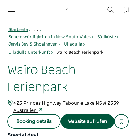
Toggle
navigation
Startseite
...
Sehenswürdigkeiten in New South Wales
Südküste
Jervis Bay & Shoalhaven
Ulladulla
Ulladulla Unterkunft
Wairo Beach Ferienpark
Wairo Beach
Ferienpark
425 Princes Highway Tabourie Lake NSW 2539
Australien
Booking details
Website aufrufen
Special deal