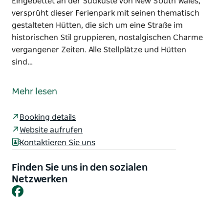
Eingebettet an der Südküste von New South Wales,
versprüht dieser Ferienpark mit seinen thematisch
gestalteten Hütten, die sich um eine Straße im
historischen Stil gruppieren, nostalgischen Charme
vergangener Zeiten. Alle Stellplätze und Hütten
sind…
Der Wairo Beach Holiday Park (ehemals Ingenia
Holidays Wairo Beach) zählt laut Escape zu den 13
Mehr lesen
besten Ferienparks Australiens – und schon beim
Betreten des Parks werden Sie verstehen, warum.
Booking details
Eingebettet an der Südküste von New South Wales,
Website aufrufen
versprüht dieser Ferienpark mit seinen thematisch
Kontaktieren Sie uns
gestalteten Hütten, die sich um eine Straße im
historischen Stil gruppieren, nostalgischen Charme
Finden Sie uns in den sozialen
vergangener Zeiten. Alle Stellplätze und Hütten sind
Netzwerken
Facebook
ganzjährig haustierfreundlich, sodass auch Ihre
vierbeinigen Familienmitglieder das Abenteuer
miterleben können.