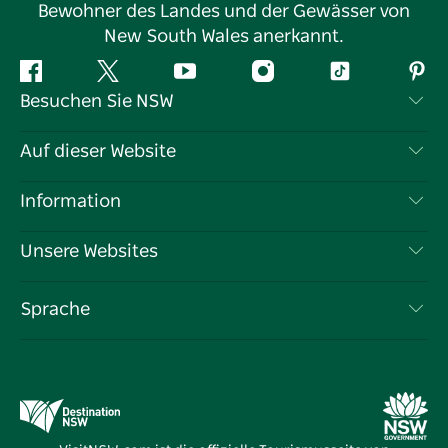
Bewohner des Landes und der Gewässer von
New South Wales anerkannt.
Facebook
Twitter
YouTube
Instagram
TikTok
Pint
Besuchen Sie NSW
Kontaktieren Sie uns
Auf dieser Website
Haftungsausschluss
Reiseziele
Information
Datenschutz
Aktivitäten
Reiseinformationen
Unsere Websites
Cookie-Hinweis
Roadtrips in New South Wales
Tragen Sie Ihr Unternehmen ein
Nutzungsbedingungen
Sydney.com
Veranstaltungen
Sprache
Unternehmen in NSW
Destination NSW Corporate
Unterkunft
Bildung in New South Wales
Geschäftsveranstaltungen in New South Wales
Angebote
Destination NSW Medienzentrum
Vivid Sydney