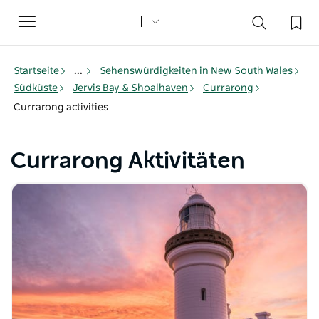
Toggle
navigation
Startseite
...
Sehenswürdigkeiten in New South Wales
Südküste
Jervis Bay & Shoalhaven
Currarong
Currarong activities
Currarong Aktivitäten