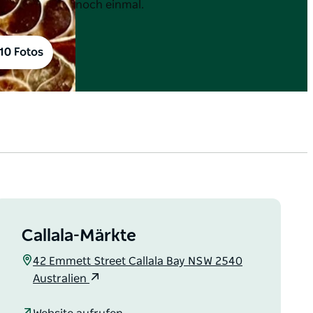
noch einmal.
10 Fotos
Callala-Märkte
42 Emmett Street Callala Bay NSW 2540
Australien