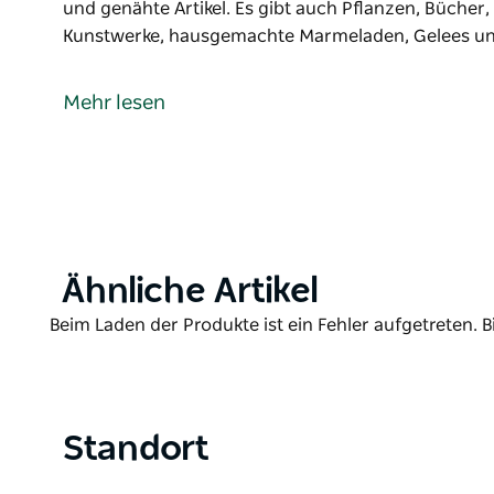
und genähte Artikel. Es gibt auch Pflanzen, Bücher,
Kunstwerke, hausgemachte Marmeladen, Gelees und
Ein lokaler Gemeinschaftsmarkt, der aktiv Geld s
unterstützt.
Mehr lesen
Zu den verfügbaren Artikeln gehören Haushaltswar
Töpferwaren, handgemachte Kerzen, handgemachte 
genähte Artikel. Es gibt auch Pflanzen, Bücher, Spi
hausgemachte Marmeladen, Gelees und Relishes, 
Bienenhotels, Kristalle, nachhaltiges Leben, ausgez
Product
Ähnliche Artikel
List
Product
Beim Laden der Produkte ist ein Fehler aufgetreten. B
List
Standort