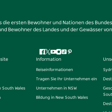
ls die ersten Bewohner und Nationen des Bundess
r und Bewohner des Landes und der Gewässer vo
Facebook
Twitter
YouTube
Instagram
TikTok
Pinterest
site
Information
Uns
Reiseinformationen
Syd
Tragen Sie Ihr Unternehmen ein
Dest
w South Wales
Unternehmen in NSW
Gesc
Sout
n
Bildung in New South Wales
Dest