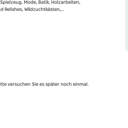
 Spielzeug, Mode, Batik, Holzarbeiten,
 Relishes, Wildzuchtkästen,…
ammelt und lokale Gemeinschaftsgruppen
en, maßgefertigter Schmuck, lokale
Grußkarten, gestrickte, gehäkelte und
elzeug, Mode, Batik, Holzarbeiten, Kunstwerke,
Wildzuchtkästen, Fledermauswohnungen,
eichneten Kaffee.
itte versuchen Sie es später noch einmal.