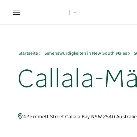
Toggle
navigation
Startseite
Sehenswürdigkeiten in New South Wales
S
Callala-M
42 Emmett Street Callala Bay NSW 2540 Australi