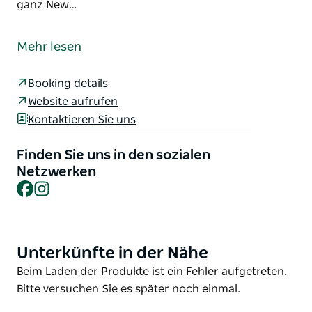
ganz New…
Das Bendigo Bank Falling Leaf Festival bietet das
Beste der Region – lokale Produkte, Speisen,
Mehr lesen
Kunsthandwerk, außergewöhnliche Live-Musik und
Gemeinschaftsgeist – alles vereint in einem
Booking details
fantastischen Event, das sich nun über zwei Tage
Website aufrufen
erstreckt.
Kontaktieren Sie uns
Die meisten Aktivitäten sind kostenlos, für einige ist
jedoch eine Buchung über die Website erforderlich.
Finden Sie uns in den sozialen
Netzwerken
Der Herbst in Tumut bietet eines der
Facebook
Instagram
spektakulärsten Farbenspektakel der Jahreszeit in
ganz New South Wales.
Unterkünfte in der Nähe
Product
List
Product
Beim Laden der Produkte ist ein Fehler aufgetreten.
List
Bitte versuchen Sie es später noch einmal.