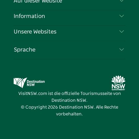
Auf dieser Website
Haftungsausschluss
Reiseziele
Information
Datenschutz
Aktivitäten
Reiseinformationen
Unsere Websites
Cookie-Hinweis
Roadtrips in New South Wales
Tragen Sie Ihr Unternehmen ein
Nutzungsbedingungen
Sydney.com
Veranstaltungen
Sprache
Unternehmen in NSW
Destination NSW Corporate
Unterkunft
Bildung in New South Wales
Geschäftsveranstaltungen in New South Wales
Angebote
Destination NSW Medienzentrum
Vivid Sydney
VisitNSW.com ist die offizielle Tourismusseite von
Destination NSW.
© Copyright
2026
Destination NSW. Alle Rechte
vorbehalten.