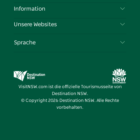
Haftungsausschluss
Reiseziele
Information
Datenschutz
Aktivitäten
Reiseinformationen
Unsere Websites
Cookie-Hinweis
Roadtrips in New South Wales
Tragen Sie Ihr Unternehmen ein
Nutzungsbedingungen
Sydney.com
Veranstaltungen
Sprache
Unternehmen in NSW
Destination NSW Corporate
Unterkunft
Bildung in New South Wales
Geschäftsveranstaltungen in New South Wales
Angebote
Destination NSW Medienzentrum
Vivid Sydney
VisitNSW.com ist die offizielle Tourismusseite von
Destination NSW.
© Copyright
2026
Destination NSW. Alle Rechte
vorbehalten.