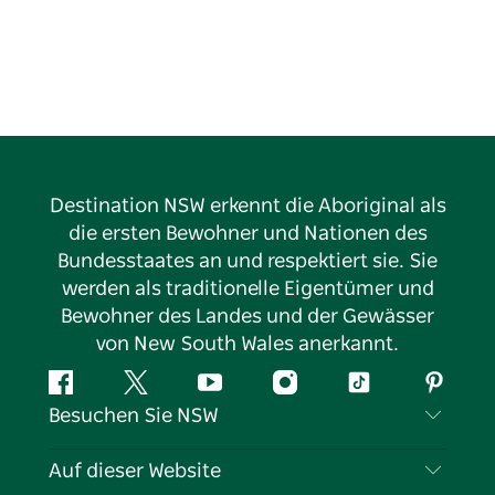
Abstieg begangen werden, indem man mit dem
Shuttlebus zum Gipfel fährt und den Rest des Weges
zu Fuß zurücklegt. Markierungen erleichtern die
Orientierung.
Destination NSW erkennt die Aboriginal als
die ersten Bewohner und Nationen des
Bundesstaates an und respektiert sie. Sie
werden als traditionelle Eigentümer und
Bewohner des Landes und der Gewässer
von New South Wales anerkannt.
Facebook
Twitter
YouTube
Instagram
TikTok
Pintere
Besuchen Sie NSW
Kontaktieren Sie uns
Auf dieser Website