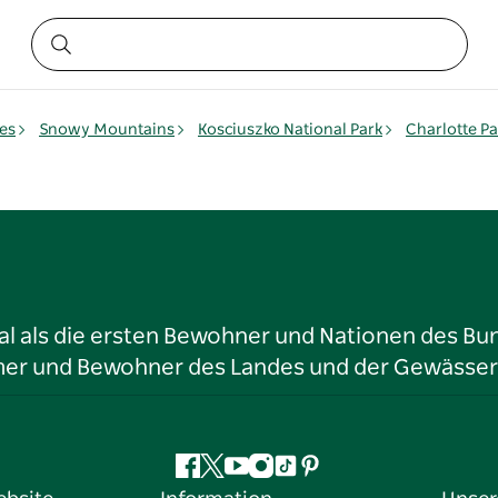
es
Snowy Mountains
Kosciuszko National Park
Charlotte P
l als die ersten Bewohner und Nationen des Bun
tümer und Bewohner des Landes und der Gewässer
Facebook
Twitter
YouTube
Instagram
TikTok
Pinterest