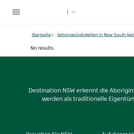
Toggle
navigation
Startseite
Sehenswürdigkeiten in New South Wal
No results.
Destination NSW erkennt die Aborigina
werden als traditionelle Eigen