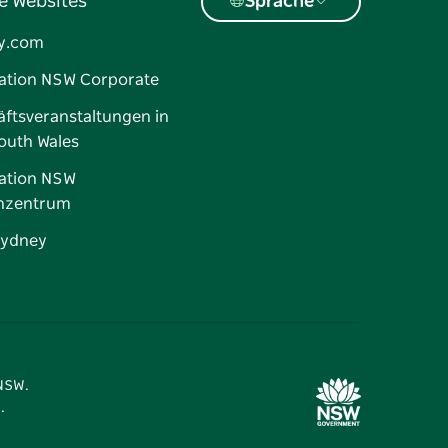
e Websites
Sprache
y.com
ation NSW Corporate
ftsveranstaltungen in
outh Wales
ation NSW
nzentrum
Sydney
 NSW.
.