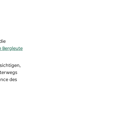
die
e Bergleute
sichtigen,
nterwegs
ance des