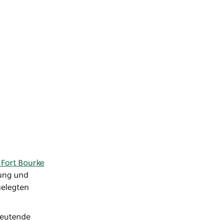
 Fort Bourke
tung und
lgelegten
deutende