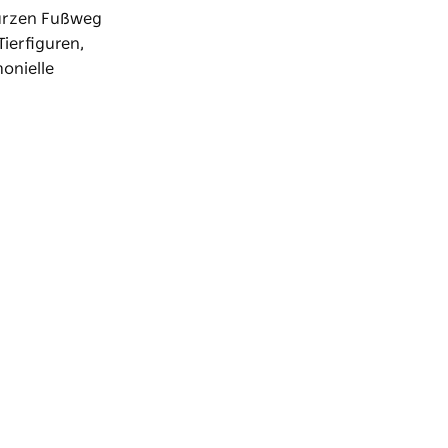
kurzen Fußweg
ierfiguren,
onielle