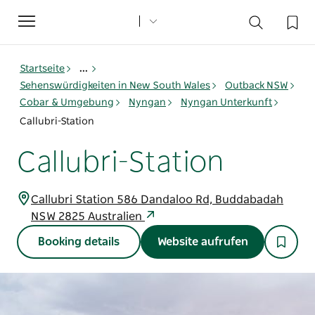
Toggle
navigation
Startseite
...
Sehenswürdigkeiten in New South Wales
Outback NSW
Cobar & Umgebung
Nyngan
Nyngan Unterkunft
Callubri-Station
Callubri-Station
Callubri Station 586 Dandaloo Rd, Buddabadah
NSW 2825 Australien
Booking details
Website aufrufen