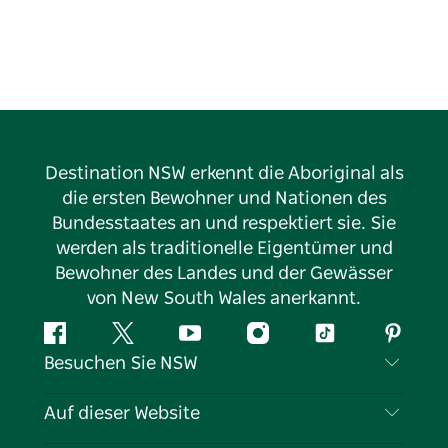
kreiert gehobene Gerichte vom Paddock-to-Teller,
die die Produkte des Gehöfts hervorheben. Mikes
fundierte Kenntnisse und Verbundenheit mit dem
Land verleihen seinen Touren eine unvergleichliche
Authentizität. Zusammen bieten sie ein einmaliges
australisches Outback-Erlebnis.
Destination NSW erkennt die Aboriginal als
die ersten Bewohner und Nationen des
Bundesstaates an und respektiert sie. Sie
werden als traditionelle Eigentümer und
Bewohner des Landes und der Gewässer
von New South Wales anerkannt.
Facebook
Twitter
YouTube
Instagram
TikTok
Pintere
Besuchen Sie NSW
Kontaktieren Sie uns
Auf dieser Website
Haftungsausschluss