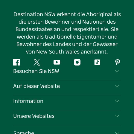
Destination NSW erkennt die Aboriginal als
die ersten Bewohner und Nationen des
Bundesstaates an und respektiert sie. Sie
werden als traditionelle Eigentümer und
Bewohner des Landes und der Gewässer
von New South Wales anerkannt.
Facebook
Twitter
YouTube
Instagram
TikTok
Pintere
Besuchen Sie NSW
Kontaktieren Sie uns
Auf dieser Website
Haftungsausschluss
Reiseziele
Information
Datenschutz
Aktivitäten
Reiseinformationen
Unsere Websites
Cookie-Hinweis
Roadtrips in New South Wales
Tragen Sie Ihr Unternehmen ein
Nutzungsbedingungen
Sydney.com
Veranstaltungen
Sprache