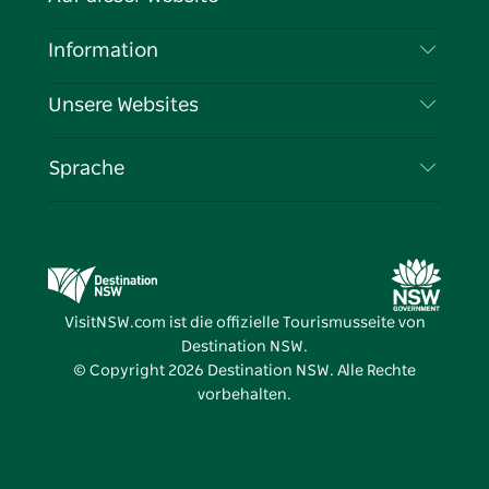
Haftungsausschluss
Reiseziele
Information
Datenschutz
Aktivitäten
Reiseinformationen
Unsere Websites
Cookie-Hinweis
Roadtrips in New South Wales
Tragen Sie Ihr Unternehmen ein
Nutzungsbedingungen
Sydney.com
Veranstaltungen
Sprache
Unternehmen in NSW
Destination NSW Corporate
Unterkunft
Bildung in New South Wales
Geschäftsveranstaltungen in New South Wales
Angebote
Destination NSW Medienzentrum
Vivid Sydney
VisitNSW.com ist die offizielle Tourismusseite von
Destination NSW.
© Copyright
2026
Destination NSW. Alle Rechte
vorbehalten.