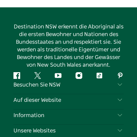
Destination NSW erkennt die Aboriginal als
die ersten Bewohner und Nationen des
Bundesstaates an und respektiert sie. Sie
werden als traditionelle Eigentümer und
Bewohner des Landes und der Gewässer
von New South Wales anerkannt.
Facebook
Twitter
YouTube
Instagram
TikTok
Pintere
Besuchen Sie NSW
Kontaktieren Sie uns
Auf dieser Website
Haftungsausschluss
Reiseziele
Information
Datenschutz
Aktivitäten
Reiseinformationen
Unsere Websites
Cookie-Hinweis
Roadtrips in New South Wales