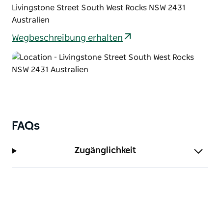
Gästen ein kulinarisches Erlebnis im Freien mit Blick
Livingstone Street South West Rocks NSW 2431
auf die atemberaubende Horseshoe Bay oder
Australien
ungezwungene Speiseräume innerhalb des Hotels,
Wegbeschreibung erhalten
einschließlich eines Biergartens.
FAQs
Zugänglichkeit