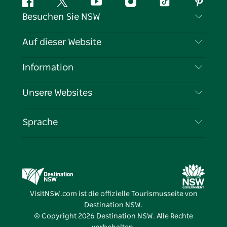
Facebook
Twitter
YouTube
Instagram
TikTok
Pintere
Besuchen Sie NSW
Kontaktieren Sie uns
Auf dieser Website
Haftungsausschluss
Reiseziele
Information
Datenschutz
Aktivitäten
Reiseinformationen
Unsere Websites
Cookie-Hinweis
Roadtrips in New South Wales
Tragen Sie Ihr Unternehmen ein
Nutzungsbedingungen
Sydney.com
Veranstaltungen
Sprache
Unternehmen in NSW
Destination NSW Corporate
Unterkunft
Bildung in New South Wales
Geschäftsveranstaltungen in New South Wales
Angebote
Destination NSW Medienzentrum
Vivid Sydney
VisitNSW.com ist die offizielle Tourismusseite von
Destination NSW.
© Copyright
2026
Destination NSW. Alle Rechte