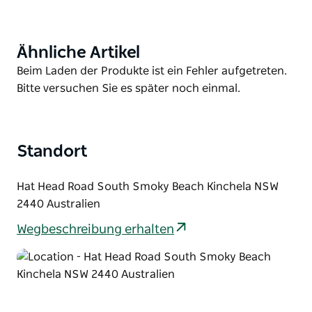
South Smoky Beach ist ein langer Sandstrand, an
dem Sie kilometerweit von jedem entfernt liegen
und den Strand ganz für sich haben können, was
Ähnliche Artikel
Product
großartig ist, wenn Sie abseits der
List
Product
Beim Laden der Produkte ist ein Fehler aufgetreten.
Menschenmassen ein Sonnenbad nehmen
List
Bitte versuchen Sie es später noch einmal.
möchten.
Abhängig von der Wellenrichtung und der Lage der
Sandbänke gibt es mehrere Strandbrüche, die für
Standort
den erfahrenen Surfer eine Mischung aus Links- und
Rechtswellen erzeugen. An den meisten Tagen
können Sie die Pause ganz für sich alleine haben.
Hat Head Road South Smoky Beach Kinchela NSW
2440 Australien
Wegbeschreibung erhalten