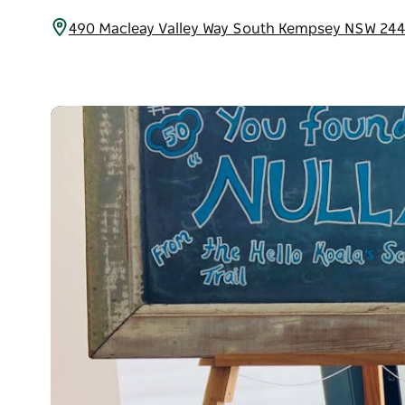
490 Macleay Valley Way South Kempsey NSW 244