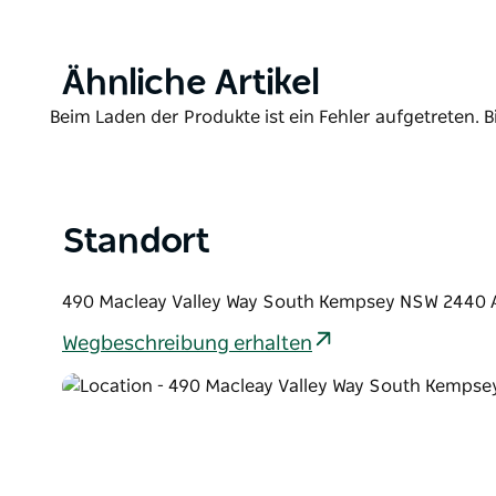
Slim Dusty Centre in Kempsey.
Product
Ähnliche Artikel
List
Product
Beim Laden der Produkte ist ein Fehler aufgetreten. B
List
Standort
490 Macleay Valley Way South Kempsey NSW 2440 A
Wegbeschreibung erhalten