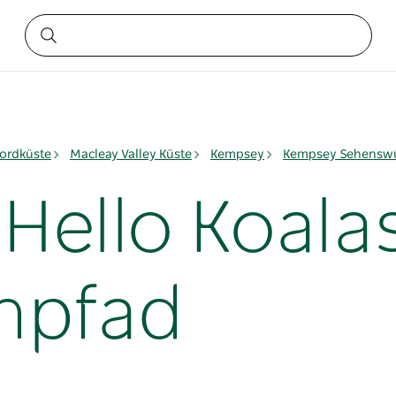
ordküste
Macleay Valley Küste
Kempsey
Kempsey Sehenswü
Hello Koala
npfad