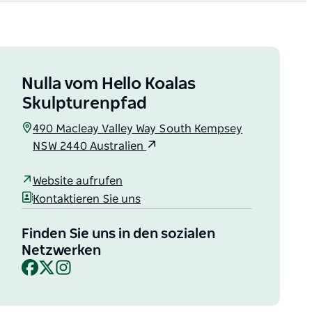
Nulla vom Hello Koalas
Skulpturenpfad
490 Macleay Valley Way South Kempsey
NSW 2440 Australien
Website aufrufen
Kontaktieren Sie uns
Finden Sie uns in den sozialen
Netzwerken
Facebook
X
Instagram