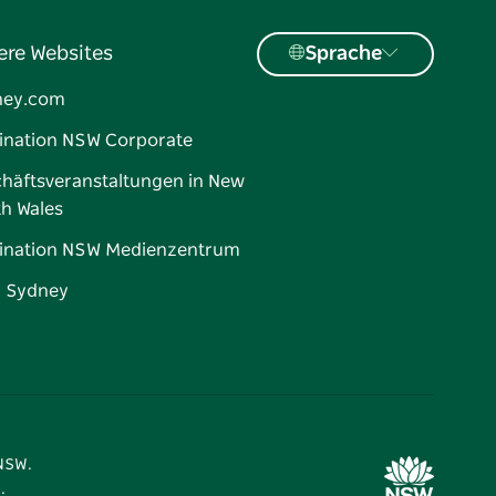
ere Websites
Sprache
ney.com
ination NSW Corporate
häftsveranstaltungen in New
h Wales
ination NSW Medienzentrum
d Sydney
 NSW.
.