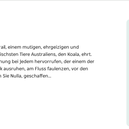
 Trail, einem mutigen, ehrgeizigen und
ischsten Tiere Australiens, den Koala, ehrt.
chung bei jedem hervorrufen, der einem der
rk ausruhen, am Fluss faulenzen, vor den
 Sie Nulla, geschaffen…
 Trail, einem mutigen, ehrgeizigen und
ischsten Tiere Australiens, den Koala, ehrt.
chung bei jedem hervorrufen, der einem der
rk ausruhen, am Fluss faulenzen, vor den
by, im Macleay Valley Coast Visitor Centre im