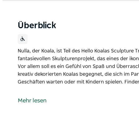
Überblick
Nulla, der Koala, ist Teil des Hello Koalas Sculpture
fantasievollen Skulpturenprojekt, das eines der ikon
Vor allem soll es ein Gefühl von Spaß und Überras
kreativ dekorierten Koalas begegnet, die sich im Pa
Geschäften warten oder mit Kindern spielen. Finden
Nulla, der Koala, ist Teil des Hello Koalas Sculpture
fantasievollen Skulpturenprojekt, das eines der ikon
Mehr lesen
Vor allem soll es ein Gefühl von Spaß und Überras
kreativ dekorierten Koalas begegnet, die sich im Pa
Geschäften warten oder mit Kindern spielen.
Finden Sie Nulla, geschaffen vom Künstler Elwyn To