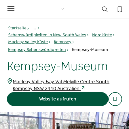
Toggle
navigation
Startseite
...
Sehenswürdigkeiten in New South Wales
Nordküste
Macleay Valley Küste
Kempsey
Kempsey Sehenswürdigkeiten
Kempsey-Museum
Kempsey-Museum
Macleay Valley Way Val Melville Centre South
Kempsey NSW 2440 Australien
Website aufrufen