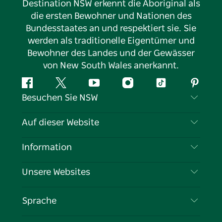
Destination NSW erkennt die Aboriginal als
die ersten Bewohner und Nationen des
Bundesstaates an und respektiert sie. Sie
werden als traditionelle Eigentümer und
Bewohner des Landes und der Gewässer
von New South Wales anerkannt.
Facebook
Twitter
YouTube
Instagram
TikTok
Pintere
Besuchen Sie NSW
Kontaktieren Sie uns
Auf dieser Website
Haftungsausschluss
Reiseziele
Information
Datenschutz
Aktivitäten
Reiseinformationen
Unsere Websites
Cookie-Hinweis
Roadtrips in New South Wales
Tragen Sie Ihr Unternehmen ein
Nutzungsbedingungen
Sydney.com
Veranstaltungen
Sprache
Unternehmen in NSW
Destination NSW Corporate
Unterkunft